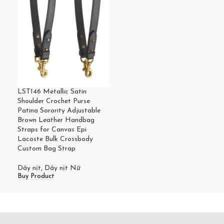
LST146 Metallic Satin
Shoulder Crochet Purse
Patina Sorority Adjustable
Brown Leather Handbag
Straps for Canvas Epi
Lacoste Bulk Crossbody
Custom Bag Strap
Dây nịt
,
Dây nịt Nữ
Buy Product