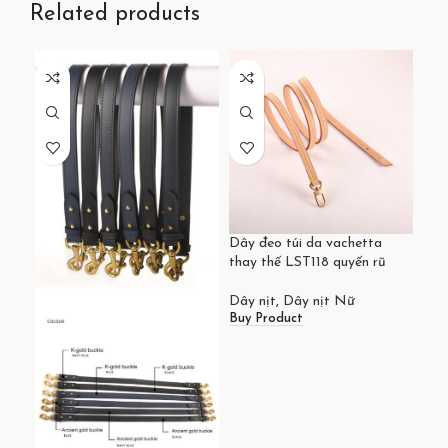
Related products
Dây đeo túi da vachetta
Dây 
thay thế LST118 quyến rũ
Gra
qua
Dây nịt
,
Dây nịt Nữ
Buy Product
Dây
Buy