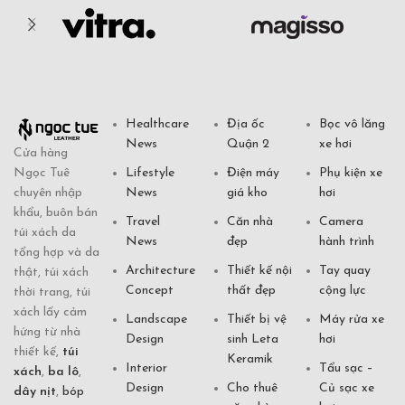
Healthcare
Địa ốc
Bọc vô lăng
News
Quận 2
xe hơi
Cửa hàng
Ngọc Tuê
Lifestyle
Điện máy
Phụ kiện xe
chuyên nhập
News
giá kho
hơi
khẩu, buôn bán
Travel
Căn nhà
Camera
túi xách da
News
đẹp
hành trình
tổng hợp và da
Architecture
Thiết kế nội
Tay quay
thật, túi xách
Concept
thất đẹp
cộng lực
thời trang, túi
xách lấy cảm
Landscape
Thiết bị vệ
Máy rửa xe
hứng từ nhà
Design
sinh Leta
hơi
thiết kế,
túi
Keramik
Interior
Tẩu sạc –
xách
,
ba lô
,
Design
Cho thuê
Củ sạc xe
dây nịt
,
bóp