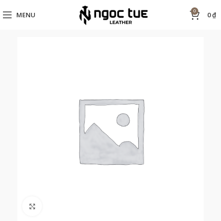
0
MENU
0
₫
Click to enlarge