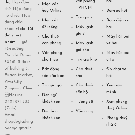
văn phòng
hơi
da
, Hộp đựng
Mẹo vặt
TPHCM
thẻ, Hộp đựng
hay Online
Bơm xe hơi
hộ chiếu, Hộp
Tivi giá sỉ
Mẹo vặt
Bơm điện xe
đựng chìa
đời sống
Máy lạnh
hơi
khóa,
ví da
,
túi
giá sỉ
đựng mỹ
Cho thuê
Máy hút bụi
phẩm
, ... giá
văn phòng
Máy lạnh
xe hơi
tận xưởng
giá kho
Văn phòng
Máy hút bụi
Địa chỉ: Room
cho thuê
Tivi giá kho
ô tô
70861, 5 floor
of building 5,
Bất động
Cho thuê
Đồ chơi xe
Futian Market,
sản cần bán
nhà
hơi
Yiwu City,
Tivi giá gốc
Cho thuê
Xem vận
Zhejiang, China
căn hộ
mệnh
Hotline:
Đèn ngủ
0901 871 333
khách sạn
Tướng số
Xem phong
(Zalo)
thuỷ Online
Đèn bàn
Văn cúng
Email:
khách sạn
Phong thuỷ
shopdogiadung
nhà ở
8888@gmail.c
om