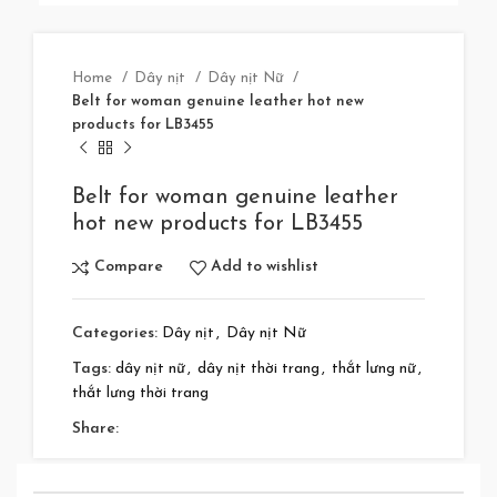
Home
Dây nịt
Dây nịt Nữ
Belt for woman genuine leather hot new
products for LB3455
Belt for woman genuine leather
hot new products for LB3455
Compare
Add to wishlist
Categories:
Dây nịt
,
Dây nịt Nữ
Tags:
dây nịt nữ
,
dây nịt thời trang
,
thắt lưng nữ
,
thắt lưng thời trang
Share: