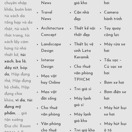
chuyên nhập
News
giá kho
hơi
khẩu, buôn bán
Travel
Căn nhà
Camera
túi xách da
News
đẹp
hành trình
tổng hợp và da
Architecture
Thiết kế nội
Tay quay
thật, túi xách
Concept
thất đẹp
cộng lực
thời trang, túi
xách lấy cảm
Landscape
Thiết bị vệ
Máy rửa xe
hứng từ nhà
Design
sinh Leta
hơi
thiết kế,
túi
Keramik
Interior
Tẩu sạc –
xách
,
ba lô
,
Design
Cho thuê
Củ sạc xe
dây nịt
,
bóp
văn phòng
hơi
da
, Hộp đựng
Mẹo vặt
TPHCM
thẻ, Hộp đựng
hay Online
Bơm xe hơi
hộ chiếu, Hộp
Tivi giá sỉ
Mẹo vặt
Bơm điện xe
đựng chìa
đời sống
Máy lạnh
hơi
khóa,
ví da
,
túi
giá sỉ
đựng mỹ
Cho thuê
Máy hút bụi
phẩm
, ... giá
văn phòng
Máy lạnh
xe hơi
tận xưởng
giá kho
Văn phòng
Máy hút bụi
Địa chỉ: Room
cho thuê
Tivi giá kho
ô tô