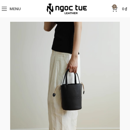
0
MENU
0
₫