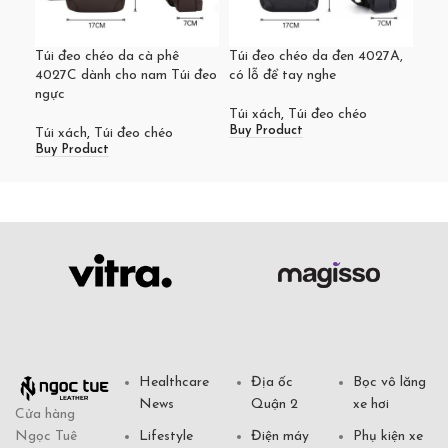
Túi đeo chéo da cà phê
Túi đeo chéo da đen 4027A,
Túi
4027C dành cho nam Túi đeo
có lỗ để tay nghe
Túi
ngực
Túi xách
,
Túi đeo chéo
Túi
Buy Product
Buy
Túi xách
,
Túi đeo chéo
Buy Product
Healthcare
Địa ốc
Bọc vô lăng
News
Quận 2
xe hơi
Cửa hàng
Ngọc Tuê
Lifestyle
Điện máy
Phụ kiện xe