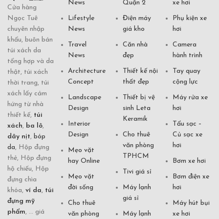
News
Quận 2
xe hơi
Cửa hàng
Ngọc Tuê
Lifestyle
Điện máy
Phụ kiện xe
chuyên nhập
News
giá kho
hơi
khẩu, buôn bán
Travel
Căn nhà
Camera
túi xách da
News
đẹp
hành trình
tổng hợp và da
Architecture
Thiết kế nội
Tay quay
thật, túi xách
Concept
thất đẹp
cộng lực
thời trang, túi
xách lấy cảm
Landscape
Thiết bị vệ
Máy rửa xe
hứng từ nhà
Design
sinh Leta
hơi
thiết kế,
túi
Keramik
Interior
Tẩu sạc –
xách
,
ba lô
,
Design
Cho thuê
Củ sạc xe
dây nịt
,
bóp
văn phòng
hơi
da
, Hộp đựng
Mẹo vặt
TPHCM
thẻ, Hộp đựng
hay Online
Bơm xe hơi
hộ chiếu, Hộp
Tivi giá sỉ
Mẹo vặt
Bơm điện xe
đựng chìa
đời sống
Máy lạnh
hơi
khóa,
ví da
,
túi
giá sỉ
đựng mỹ
Cho thuê
Máy hút bụi
phẩm
, ... giá
văn phòng
Máy lạnh
xe hơi