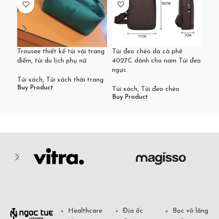
Trousee thiết kế túi vải trang
Túi đeo chéo da cà phê
Túi 
điểm, túi du lịch phụ nữ
4027C dành cho nam Túi đeo
min
ngực
dàn
Túi xách
,
Túi xách thời trang
Buy Product
Túi xách
,
Túi đeo chéo
Túi
Buy Product
Buy
Healthcare
Địa ốc
Bọc vô lăng