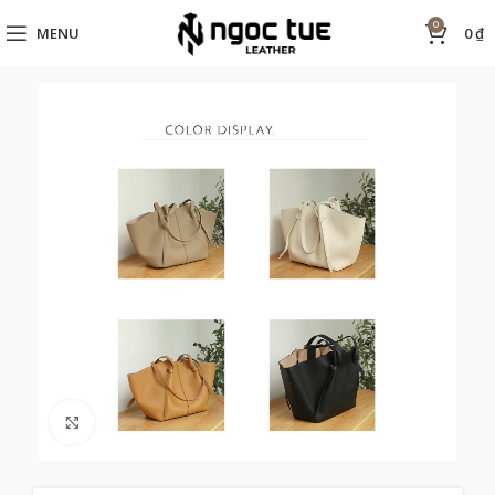
0
MENU
0
₫
Click to enlarge