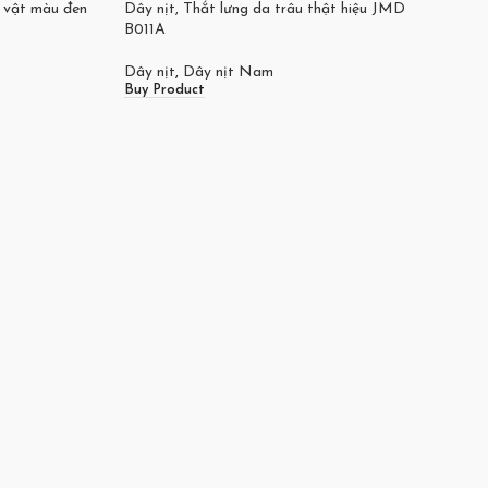
c vật màu đen
Dây nịt, Thắt lưng da trâu thật hiệu JMD
Khóa 
B011A
năng 
Dây nịt
,
Dây nịt Nam
Dây n
Buy Product
Buy P