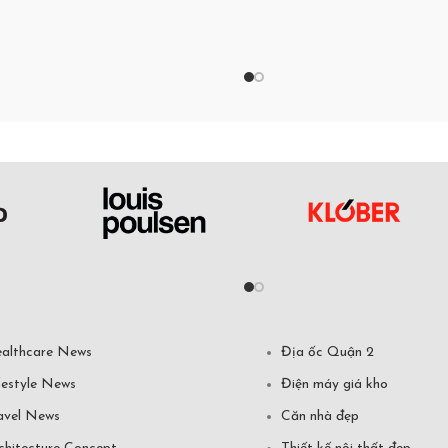
althcare News
Địa ốc Quận 2
festyle News
Điện máy giá kho
avel News
Căn nhà đẹp