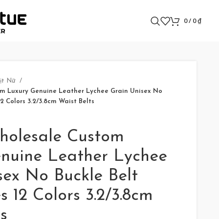
0
/
0
₫
ịt Nữ
m Luxury Genuine Leather Lychee Grain Unisex No
12 Colors 3.2/3.8cm Waist Belts
holesale Custom
nuine Leather Lychee
sex No Buckle Belt
s 12 Colors 3.2/3.8cm
s