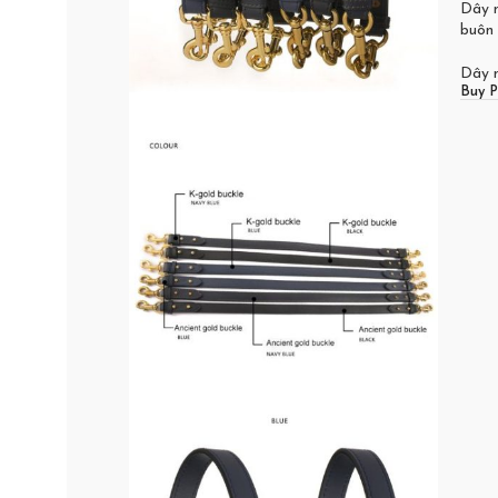
Dây n
buôn
Dây n
Buy P