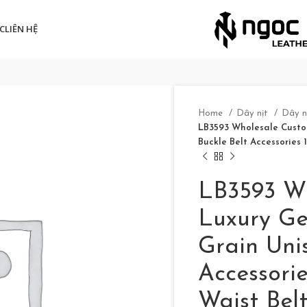
C
LIÊN HỆ
Home
Dây nịt
Dây n
LB3593 Wholesale Custo
Buckle Belt Accessories 
LB3593 W
Luxury Ge
Grain Uni
Accessorie
Waist Belt