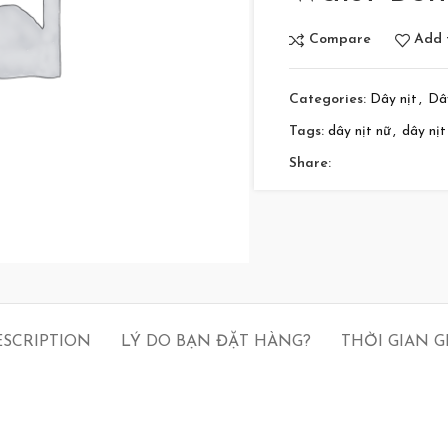
Compare
Add t
Categories:
Dây nịt
,
Dâ
Tags:
dây nịt nữ
,
dây nịt
Share:
ESCRIPTION
LÝ DO BẠN ĐẶT HÀNG?
THỜI GIAN 