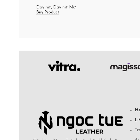
Dây nịt
,
Dây nịt Nữ
Buy Product
He
Li
Tr