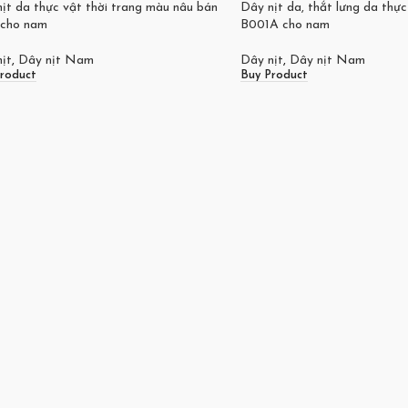
ịt da thực vật thời trang màu nâu bán
Dây nịt da, thắt lưng da thự
 cho nam
B001A cho nam
ịt
,
Dây nịt Nam
Dây nịt
,
Dây nịt Nam
roduct
Buy Product