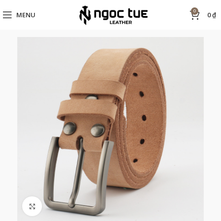
0
MENU
0
₫
Click to enlarge