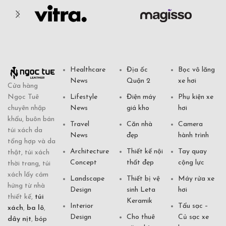
Healthcare
Địa ốc
Bọc vô lăng
News
Quận 2
xe hơi
Cửa hàng
Ngọc Tuê
Lifestyle
Điện máy
Phụ kiện xe
chuyên nhập
News
giá kho
hơi
khẩu, buôn bán
Travel
Căn nhà
Camera
túi xách da
News
đẹp
hành trình
tổng hợp và da
Architecture
Thiết kế nội
Tay quay
thật, túi xách
Concept
thất đẹp
cộng lực
thời trang, túi
xách lấy cảm
Landscape
Thiết bị vệ
Máy rửa xe
hứng từ nhà
Design
sinh Leta
hơi
thiết kế,
túi
Keramik
Interior
Tẩu sạc –
xách
,
ba lô
,
Design
Cho thuê
Củ sạc xe
dây nịt
,
bóp