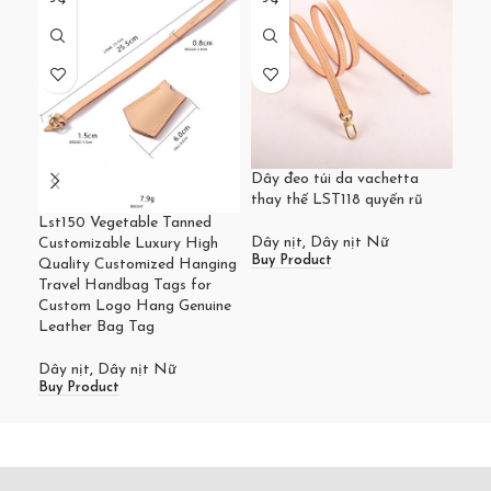
Dây đeo túi da vachetta
Dây
thay thế LST118 quyến rũ
vật
Lst150 Vegetable Tanned
Dây nịt
,
Dây nịt Nữ
Dây
Customizable Luxury High
Buy Product
Buy
Quality Customized Hanging
Travel Handbag Tags for
Custom Logo Hang Genuine
Leather Bag Tag
Dây nịt
,
Dây nịt Nữ
Buy Product