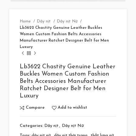
Home
Dây nịt
Dây nịt Nữ
Lb3622 Chastity Genuine Leather Buckles
Women Custom Fashion Belts Accessories
Manufacturer Ratchet Designer Belt for Men
Luxury
Lb3622 Chastity Genuine Leather
Buckles Women Custom Fashion
Belts Accessories Manufacturer
Ratchet Designer Belt for Men
Luxury
Compare
Add to wishlist
Categories:
Dây nịt
,
Dây nịt Nữ
Tags:
dây nịt nữ
,
dây nịt thời trang
,
thắt lưng nữ
,