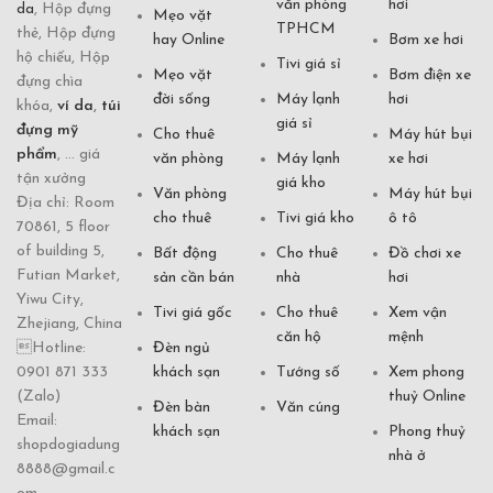
văn phòng
hơi
da
, Hộp đựng
Mẹo vặt
TPHCM
thẻ, Hộp đựng
hay Online
Bơm xe hơi
hộ chiếu, Hộp
Tivi giá sỉ
Mẹo vặt
Bơm điện xe
đựng chìa
đời sống
Máy lạnh
hơi
khóa,
ví da
,
túi
giá sỉ
đựng mỹ
Cho thuê
Máy hút bụi
phẩm
, ... giá
văn phòng
Máy lạnh
xe hơi
tận xưởng
giá kho
Văn phòng
Máy hút bụi
Địa chỉ: Room
cho thuê
Tivi giá kho
ô tô
70861, 5 floor
of building 5,
Bất động
Cho thuê
Đồ chơi xe
Futian Market,
sản cần bán
nhà
hơi
Yiwu City,
Tivi giá gốc
Cho thuê
Xem vận
Zhejiang, China
căn hộ
mệnh
Hotline:
Đèn ngủ
0901 871 333
khách sạn
Tướng số
Xem phong
(Zalo)
thuỷ Online
Đèn bàn
Văn cúng
Email:
khách sạn
Phong thuỷ
shopdogiadung
nhà ở
8888@gmail.c