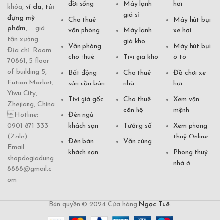
đời sống
Máy lạnh
hơi
khóa,
ví da
,
túi
giá sỉ
đựng mỹ
Cho thuê
Máy hút bụi
phẩm
, ... giá
văn phòng
Máy lạnh
xe hơi
tận xưởng
giá kho
Văn phòng
Máy hút bụi
Địa chỉ: Room
cho thuê
Tivi giá kho
ô tô
70861, 5 floor
of building 5,
Bất động
Cho thuê
Đồ chơi xe
Futian Market,
sản cần bán
nhà
hơi
Yiwu City,
Tivi giá gốc
Cho thuê
Xem vận
Zhejiang, China
căn hộ
mệnh
Hotline:
Đèn ngủ
0901 871 333
khách sạn
Tướng số
Xem phong
(Zalo)
thuỷ Online
Đèn bàn
Văn cúng
Email:
khách sạn
Phong thuỷ
shopdogiadung
nhà ở
8888@gmail.c
om
Bản quyền © 2024 Cửa hàng
Ngọc Tuê
.