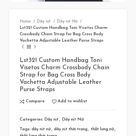
Home
Dây nịt
Dây nịt Nữ
Lst321 Custom Handbag Toni Visetos Charm
Crossbody Chain Strap for Bag Cross Body
Vachetta Adjustable Leather Purse Straps
Lst321 Custom Handbag Toni
Visetos Charm Crossbody Chain
Strap for Bag Cross Body
Vachetta Adjustable Leather
Purse Straps
Compare
Add to wishlist
Categories:
Dây nịt
,
Dây nịt Nữ
Tags:
dây nịt nữ
,
dây nịt thời trang
,
thắt lưng nữ
,
thắt lưng thời trang