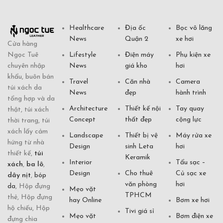
Healthcare
Địa ốc
Bọc vô lăng
News
Quận 2
xe hơi
Cửa hàng
Ngọc Tuê
Lifestyle
Điện máy
Phụ kiện xe
chuyên nhập
News
giá kho
hơi
khẩu, buôn bán
Travel
Căn nhà
Camera
túi xách da
News
đẹp
hành trình
tổng hợp và da
Architecture
Thiết kế nội
Tay quay
thật, túi xách
Concept
thất đẹp
cộng lực
thời trang, túi
xách lấy cảm
Landscape
Thiết bị vệ
Máy rửa xe
hứng từ nhà
Design
sinh Leta
hơi
thiết kế,
túi
Keramik
Interior
Tẩu sạc –
xách
,
ba lô
,
Design
Cho thuê
Củ sạc xe
dây nịt
,
bóp
văn phòng
hơi
da
, Hộp đựng
Mẹo vặt
TPHCM
thẻ, Hộp đựng
hay Online
Bơm xe hơi
hộ chiếu, Hộp
Tivi giá sỉ
Mẹo vặt
Bơm điện xe
đựng chìa