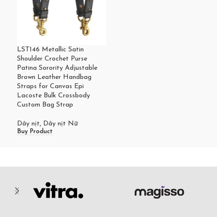
LST146 Metallic Satin
Shoulder Crochet Purse
Patina Sorority Adjustable
Brown Leather Handbag
Straps for Canvas Epi
Lacoste Bulk Crossbody
Custom Bag Strap
Dây nịt
,
Dây nịt Nữ
Buy Product