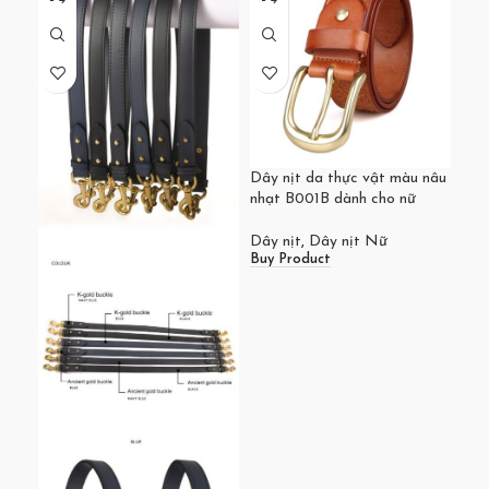
Dây nịt da thực vật màu nâu
Dây
nhạt B001B dành cho nữ
vật
Dây nịt
,
Dây nịt Nữ
Dây
Buy Product
Buy