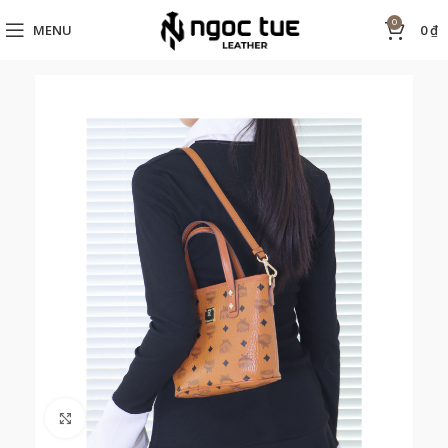
0
MENU
0
₫
Click to enlarge