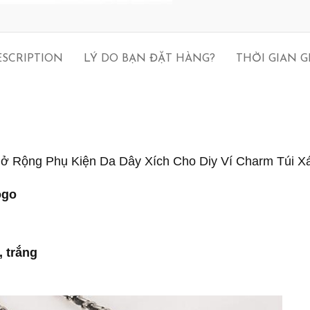
ESCRIPTION
LÝ DO BẠN ĐẶT HÀNG?
THỜI GIAN 
ở Rộng Phụ Kiện Da Dây Xích Cho Diy Ví Charm Túi X
ogo
, trắng