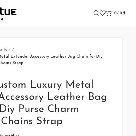
0
/
0
₫
ịt Nữ
etal Extender Accessory Leather Bag Chain for Diy
hains Strap
ustom Luxury Metal
Accessory Leather Bag
 Diy Purse Charm
Chains Strap
o wishlist