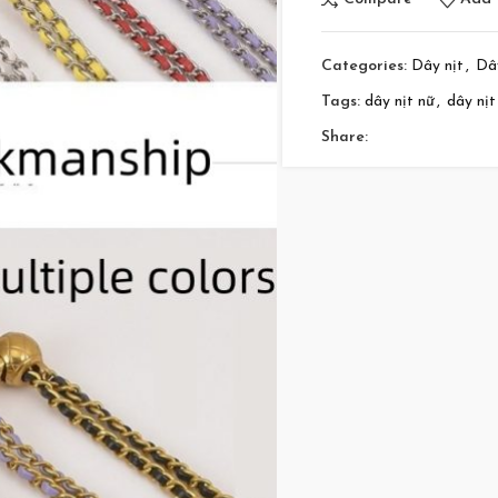
Categories:
Dây nịt
,
Dâ
Tags:
dây nịt nữ
,
dây nịt
Share: