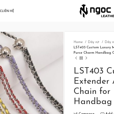
C
LIÊN HỆ
Home
Dây nịt
Dây n
LST403 Custom Luxury M
Purse Charm Handbag C
LST403 C
Extender 
Chain for
Handbag 
Compare
Add t