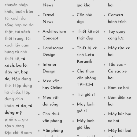
chuyên nhập
News
giá kho
hơi
khẩu, buôn bán
Travel
Căn nhà
Camera
túi xách da
News
đẹp
hành trình
tổng hợp và da
Architecture
Thiết kế nội
Tay quay
thật, túi xách
Concept
thất đẹp
cộng lực
thời trang, túi
xách lấy cảm
Landscape
Thiết bị vệ
Máy rửa xe
hứng từ nhà
Design
sinh Leta
hơi
thiết kế,
túi
Keramik
Interior
Tẩu sạc –
xách
,
ba lô
,
Design
Cho thuê
Củ sạc xe
dây nịt
,
bóp
văn phòng
hơi
da
, Hộp đựng
Mẹo vặt
TPHCM
thẻ, Hộp đựng
hay Online
Bơm xe hơi
hộ chiếu, Hộp
Tivi giá sỉ
Mẹo vặt
Bơm điện xe
đựng chìa
đời sống
Máy lạnh
hơi
khóa,
ví da
,
túi
giá sỉ
đựng mỹ
Cho thuê
Máy hút bụi
phẩm
, ... giá
văn phòng
Máy lạnh
xe hơi
tận xưởng
giá kho
Văn phòng
Máy hút bụi
Địa chỉ: Room