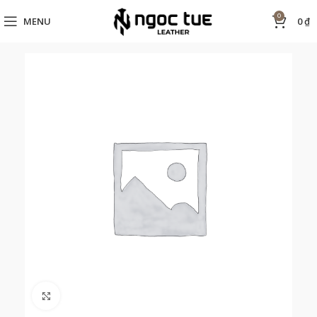
0
MENU
0
₫
Click to enlarge