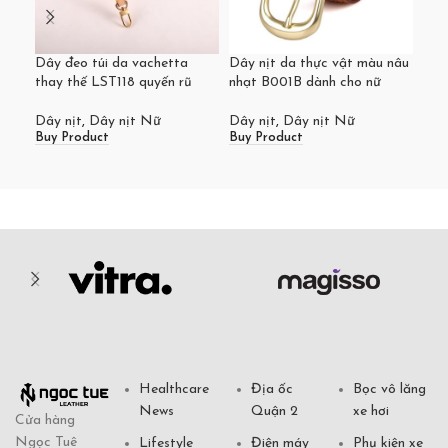
Dây đeo túi da vachetta
Dây nịt da thực vật màu nâu
Dây
thay thế LST118 quyến rũ
nhạt B001B dành cho nữ
vật
Dây nịt
,
Dây nịt Nữ
Dây nịt
,
Dây nịt Nữ
Dây
Buy Product
Buy Product
Buy
Healthcare
Địa ốc
Bọc vô lăng
News
Quận 2
xe hơi
Cửa hàng
Ngọc Tuê
Lifestyle
Điện máy
Phụ kiện xe