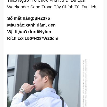
Thao Người Tổ Chức Phụ Nữ Đi Du Lịch
Weekender Sang Trọng Tùy Chỉnh Túi Du Lịch
Số mặt hàng:
SH2375
Màu sắc:
xanh đậm, đen
Vật liệu:
Oxford/Nylon
Kích cỡ:
L50*H28*W20cm