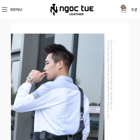
0
MENU
0
₫