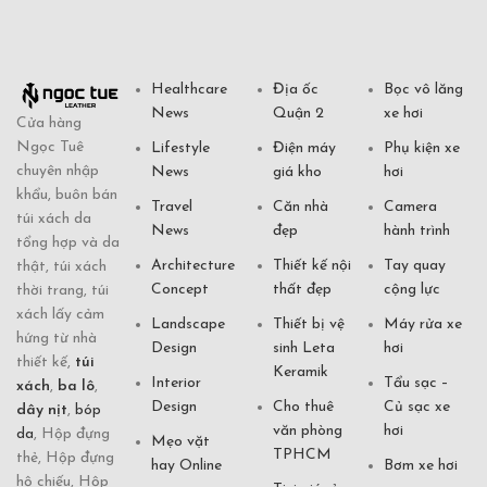
Healthcare
Địa ốc
Bọc vô lăng
News
Quận 2
xe hơi
Cửa hàng
Ngọc Tuê
Lifestyle
Điện máy
Phụ kiện xe
chuyên nhập
News
giá kho
hơi
khẩu, buôn bán
Travel
Căn nhà
Camera
túi xách da
News
đẹp
hành trình
tổng hợp và da
Architecture
Thiết kế nội
Tay quay
thật, túi xách
Concept
thất đẹp
cộng lực
thời trang, túi
xách lấy cảm
Landscape
Thiết bị vệ
Máy rửa xe
hứng từ nhà
Design
sinh Leta
hơi
thiết kế,
túi
Keramik
Interior
Tẩu sạc –
xách
,
ba lô
,
Design
Cho thuê
Củ sạc xe
dây nịt
,
bóp
văn phòng
hơi
da
, Hộp đựng
Mẹo vặt
TPHCM
thẻ, Hộp đựng
hay Online
Bơm xe hơi
hộ chiếu, Hộp