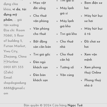
Tivi giá sỉ
Mẹo vặt
Bơm điện xe
đựng chìa
đời sống
Máy lạnh
hơi
khóa,
ví da
,
túi
giá sỉ
đựng mỹ
Cho thuê
Máy hút bụi
phẩm
, ... giá
văn phòng
Máy lạnh
xe hơi
tận xưởng
giá kho
Văn phòng
Máy hút bụi
Địa chỉ: Room
cho thuê
Tivi giá kho
ô tô
70861, 5 floor
of building 5,
Bất động
Cho thuê
Đồ chơi xe
Futian Market,
sản cần bán
nhà
hơi
Yiwu City,
Tivi giá gốc
Cho thuê
Xem vận
Zhejiang, China
căn hộ
mệnh
Hotline:
Đèn ngủ
0901 871 333
khách sạn
Tướng số
Xem phong
(Zalo)
thuỷ Online
Đèn bàn
Văn cúng
Email:
khách sạn
Phong thuỷ
shopdogiadung
nhà ở
8888@gmail.c
om
Bản quyền © 2024 Cửa hàng
Ngọc Tuê
.