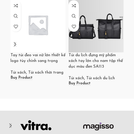
Tay túi đeo vai nữ lớn thiết kế
Túi du lịch đựng mỹ phẩm
Túi
logo tùy chỉnh sang trọng
xách tay lớn cho nam tập thể
có 
dục màu đen SA113
Túi xách
,
Túi xách thời trang
Túi
Buy Product
Buy
Túi xách
,
Túi xách du lịch
Buy Product