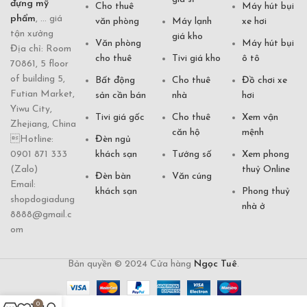
đựng mỹ
Cho thuê
Máy hút bụi
phẩm
, ... giá
văn phòng
Máy lạnh
xe hơi
tận xưởng
giá kho
Văn phòng
Máy hút bụi
Địa chỉ: Room
cho thuê
Tivi giá kho
ô tô
70861, 5 floor
of building 5,
Bất động
Cho thuê
Đồ chơi xe
Futian Market,
sản cần bán
nhà
hơi
Yiwu City,
Tivi giá gốc
Cho thuê
Xem vận
Zhejiang, China
căn hộ
mệnh
Hotline:
Đèn ngủ
0901 871 333
khách sạn
Tướng số
Xem phong
(Zalo)
thuỷ Online
Đèn bàn
Văn cúng
Email:
khách sạn
Phong thuỷ
shopdogiadung
nhà ở
8888@gmail.c
om
Bản quyền © 2024 Cửa hàng
Ngọc Tuê
.
0