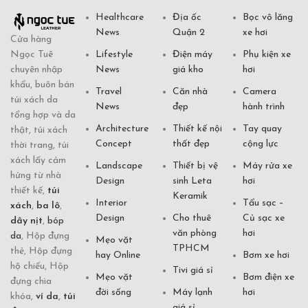
Healthcare
Địa ốc
Bọc vô lăng
News
Quận 2
xe hơi
Cửa hàng
Ngọc Tuê
Lifestyle
Điện máy
Phụ kiện xe
chuyên nhập
News
giá kho
hơi
khẩu, buôn bán
Travel
Căn nhà
Camera
túi xách da
News
đẹp
hành trình
tổng hợp và da
Architecture
Thiết kế nội
Tay quay
thật, túi xách
Concept
thất đẹp
cộng lực
thời trang, túi
xách lấy cảm
Landscape
Thiết bị vệ
Máy rửa xe
hứng từ nhà
Design
sinh Leta
hơi
thiết kế,
túi
Keramik
Interior
Tẩu sạc –
xách
,
ba lô
,
Design
Cho thuê
Củ sạc xe
dây nịt
,
bóp
văn phòng
hơi
da
, Hộp đựng
Mẹo vặt
TPHCM
thẻ, Hộp đựng
hay Online
Bơm xe hơi
hộ chiếu, Hộp
Tivi giá sỉ
Mẹo vặt
Bơm điện xe
đựng chìa
đời sống
Máy lạnh
hơi
khóa,
ví da
,
túi
giá sỉ