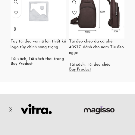
Tay túi đeo vai nữ lớn thiết kế
Túi đeo chéo da cà phê
Túi
logo tùy chỉnh sang trọng
4027C dành cho nam Túi đeo
chỉ
ngực
chố
Túi xách
,
Túi xách thời trang
Buy Product
Túi xách
,
Túi đeo chéo
Túi
Buy Product
Buy