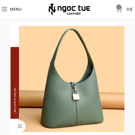
0
MENU
0
₫
Click to enlarge