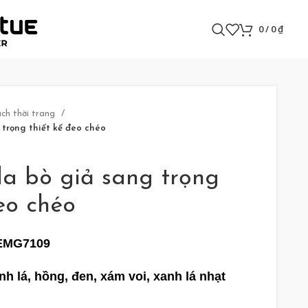
0
/
0
₫
ách thời trang
 trọng thiết kế đeo chéo
da bò giả sang trọng
eo chéo
 EMG7109
nh lá, hồng, đen, xám voi, xanh lá nhạt