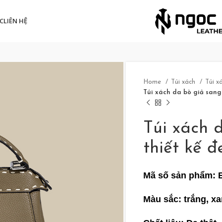
C
LIÊN HỆ
Home
Túi xách
Túi x
Túi xách da bò giả sang
Túi xách 
thiết kế đ
Mã số sản phẩm:
Màu sắc: trắng, xa