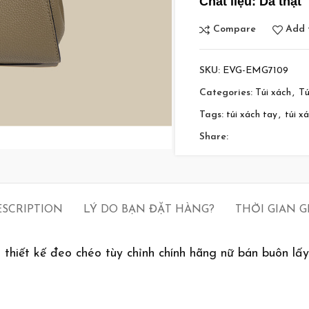
Chất liệu: Da thật
Compare
Add t
SKU:
EVG-EMG7109
Categories:
Túi xách
,
Tú
Tags:
túi xách tay
,
túi x
Share:
ESCRIPTION
LÝ DO BẠN ĐẶT HÀNG?
THỜI GIAN 
thiết kế đeo chéo tùy chỉnh chính hãng nữ bán buôn lấy 