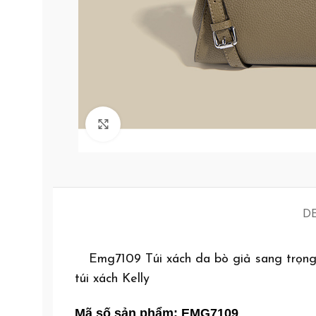
Click to enlarge
D
Emg7109 Túi xách da bò giả sang trọng 
túi xách Kelly
Mã số sản phẩm: EMG7109