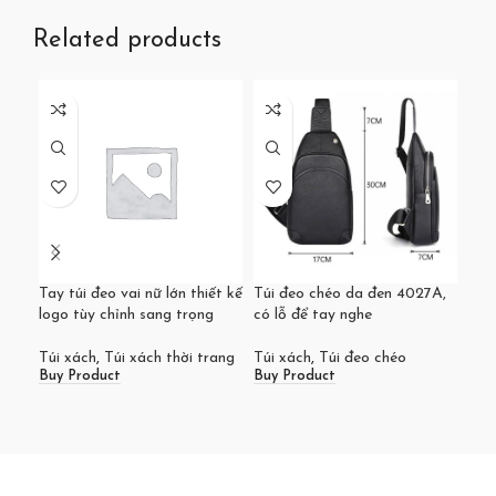
Related products
Tay túi đeo vai nữ lớn thiết kế
Túi đeo chéo da đen 4027A,
Túi
logo tùy chỉnh sang trọng
có lỗ để tay nghe
chỉ
chố
Túi xách
,
Túi xách thời trang
Túi xách
,
Túi đeo chéo
Buy Product
Buy Product
Túi
Buy