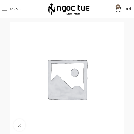
0
MENU
0
₫
Click to enlarge