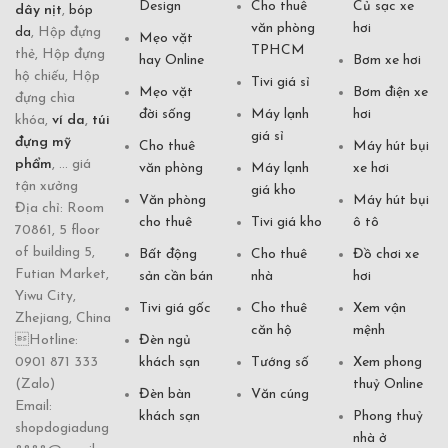
Design
Cho thuê
Củ sạc xe
dây nịt
,
bóp
văn phòng
hơi
da
, Hộp đựng
Mẹo vặt
TPHCM
thẻ, Hộp đựng
hay Online
Bơm xe hơi
hộ chiếu, Hộp
Tivi giá sỉ
Mẹo vặt
Bơm điện xe
đựng chìa
đời sống
Máy lạnh
hơi
khóa,
ví da
,
túi
giá sỉ
đựng mỹ
Cho thuê
Máy hút bụi
phẩm
, ... giá
văn phòng
Máy lạnh
xe hơi
tận xưởng
giá kho
Văn phòng
Máy hút bụi
Địa chỉ: Room
cho thuê
Tivi giá kho
ô tô
70861, 5 floor
of building 5,
Bất động
Cho thuê
Đồ chơi xe
Futian Market,
sản cần bán
nhà
hơi
Yiwu City,
Tivi giá gốc
Cho thuê
Xem vận
Zhejiang, China
căn hộ
mệnh
Hotline:
Đèn ngủ
0901 871 333
khách sạn
Tướng số
Xem phong
(Zalo)
thuỷ Online
Đèn bàn
Văn cúng
Email:
khách sạn
Phong thuỷ
shopdogiadung
nhà ở