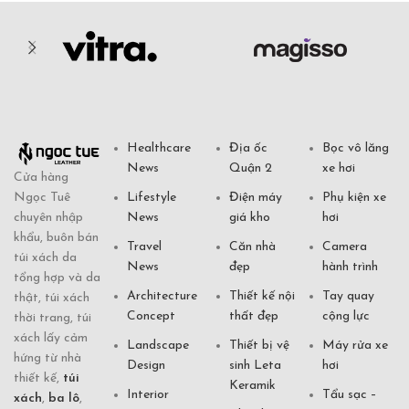
Healthcare
Địa ốc
Bọc vô lăng
News
Quận 2
xe hơi
Cửa hàng
Ngọc Tuê
Lifestyle
Điện máy
Phụ kiện xe
chuyên nhập
News
giá kho
hơi
khẩu, buôn bán
Travel
Căn nhà
Camera
túi xách da
News
đẹp
hành trình
tổng hợp và da
Architecture
Thiết kế nội
Tay quay
thật, túi xách
Concept
thất đẹp
cộng lực
thời trang, túi
xách lấy cảm
Landscape
Thiết bị vệ
Máy rửa xe
hứng từ nhà
Design
sinh Leta
hơi
thiết kế,
túi
Keramik
Interior
Tẩu sạc –
xách
,
ba lô
,