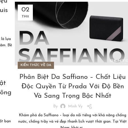
iệu
02
uis
TH11
là lựa
lãm. Bề
KIẾN THỨC VỀ DA
Phân Biệt Da Saffiano – Chất Liệu
ật
Độc Quyền Từ Prada Với Độ Bền
hông
Và Sang Trọng Bậc Nhất
By
Minh Vy
Khám phá da Saffiano – loại da nổi tiếng với khả năng chống
ất bạn
nước, chống trầy và vẻ đẹp thanh lịch vượt thời gian. Tại Việt
Nam, khái ni...