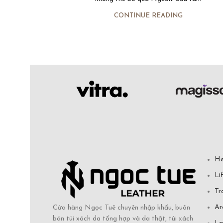
CONTINUE READING
He
Li
Tr
Ar
Cửa hàng Ngọc Tuê chuyên nhập khẩu, buôn
bán túi xách da tổng hợp và da thật, túi xách