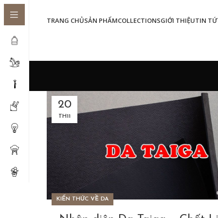
TRANG CHỦ
SẢN PHẨM
COLLECTIONS
GIỚI THIỆU
TIN TỨ
20
TH11
KIẾN THỨC VỀ DA