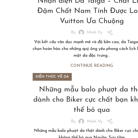
Nhận diện Da Taiga – Chất L
Đậm Chất Nam Tính Được Lo
Vuitton Ưa Chuộng
By
Minh Vy
Với kết cấu vân dọc mạnh mẽ và độ bền cao, da Taiga 
chọn hoàn hảo cho những quý ông yêu phong cách lịch 
mặt da đặc trưng...
CONTINUE READING
KIẾN THỨC VỀ DA
Những mẫu balo phượt da th
dành cho Biker cực chất bạn k
thể bỏ qua
By
Minh Vy
Những mẫu balo phượt da thật dành cho Biker cực ch
không thể bỏ qua Nguồn: Sưu tầm