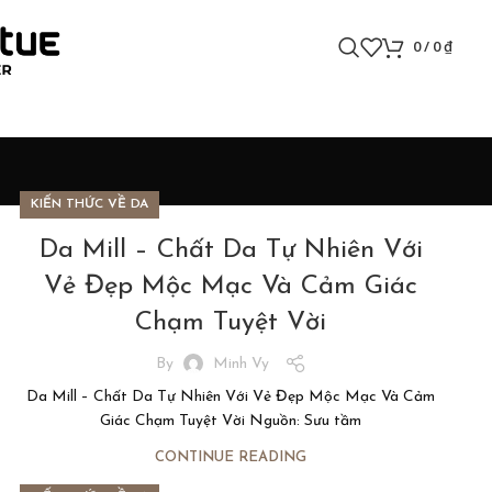
0
/
0
₫
KIẾN THỨC VỀ DA
Da Mill – Chất Da Tự Nhiên Với
Vẻ Đẹp Mộc Mạc Và Cảm Giác
Chạm Tuyệt Vời
By
Minh Vy
Da Mill – Chất Da Tự Nhiên Với Vẻ Đẹp Mộc Mạc Và Cảm
Giác Chạm Tuyệt Vời Nguồn: Sưu tầm
CONTINUE READING