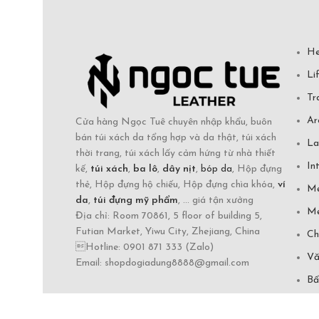
He
Li
Tr
Ar
Cửa hàng Ngọc Tuê chuyên nhập khẩu, buôn
bán túi xách da tổng hợp và da thật, túi xách
La
thời trang, túi xách lấy cảm hứng từ nhà thiết
In
kế,
túi xách
,
ba lô
,
dây nịt
,
bóp da
, Hộp đựng
thẻ, Hộp đựng hộ chiếu, Hộp đựng chìa khóa,
ví
Mẹ
da
,
túi đựng mỹ phẩm
, ... giá tận xưởng
Mẹ
Địa chỉ: Room 70861, 5 floor of building 5,
Futian Market, Yiwu City, Zhejiang, China
Ch
Hotline: 0901 871 333 (Zalo)
Vă
Email: shopdogiadung8888@gmail.com
Bấ
Ti