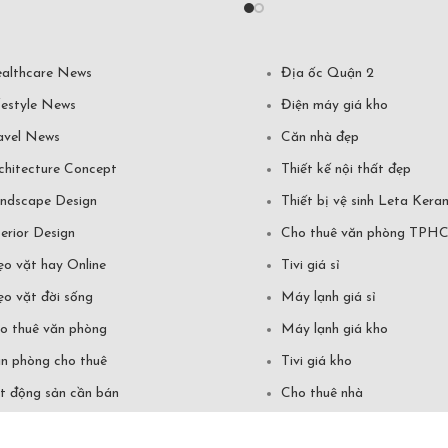
althcare News
Địa ốc Quận 2
festyle News
Điện máy giá kho
avel News
Căn nhà đẹp
chitecture Concept
Thiết kế nội thất đẹp
ndscape Design
Thiết bị vệ sinh Leta Kera
terior Design
Cho thuê văn phòng TPH
o vặt hay Online
Tivi giá sỉ
o vặt đời sống
Máy lạnh giá sỉ
o thuê văn phòng
Máy lạnh giá kho
n phòng cho thuê
Tivi giá kho
t động sản cần bán
Cho thuê nhà
vi giá gốc
Cho thuê căn hộ