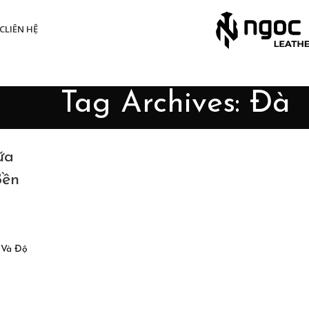
C
LIÊN HỆ
Tag Archives: Đà
ữa
Bền
 Và Độ