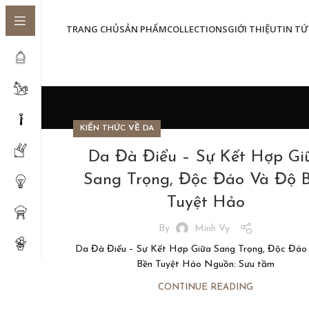
TRANG CHỦ
SẢN PHẨM
COLLECTIONS
GIỚI THIỆU
TIN TỨ
KIẾN THỨC VỀ DA
Da Đà Điểu – Sự Kết Hợp Gi
Sang Trọng, Độc Đáo Và Độ 
Tuyệt Hảo
By
Minh Vy
Da Đà Điểu – Sự Kết Hợp Giữa Sang Trọng, Độc Đáo
Bền Tuyệt Hảo Nguồn: Sưu tầm
CONTINUE READING