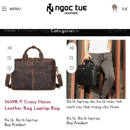
0
MENU
0
₫
Home
Products tagged “fontsize16px”
Filters
Categories
Ba lô laptop da, ba lô máy tính
7409R-Y Crazy Horse
xách tay thời trang cho Nam
Leather Bag Laptop Bag
Ba lô
,
Ba lô laptop
Ba lô
,
Ba lô laptop
Buy Product
Buy Product