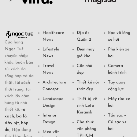
Healthcare
Địa ốc
Bọc vô lăng
News
Quận 2
xe hơi
Cửa hàng
Ngọc Tuê
Lifestyle
Điện máy
Phụ kiện xe
chuyên nhập
News
giá kho
hơi
khẩu, buôn bán
Travel
Căn nhà
Camera
túi xách da
News
đẹp
hành trình
tổng hợp và da
Architecture
Thiết kế nội
Tay quay
thật, túi xách
Concept
thất đẹp
cộng lực
thời trang, túi
xách lấy cảm
Landscape
Thiết bị vệ
Máy rửa xe
hứng từ nhà
Design
sinh Leta
hơi
thiết kế,
túi
Keramik
Interior
Tẩu sạc –
xách
,
ba lô
,
Design
Cho thuê
Củ sạc xe
dây nịt
,
bóp
văn phòng
hơi
da
, Hộp đựng
Mẹo vặt
TPHCM
thẻ, Hộp đựng