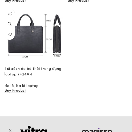
Buy Product
Buy Product
Túi xách da bò thời trang đựng
laptop 7424A-1
Ba lô
,
Ba lô laptop
Buy Product