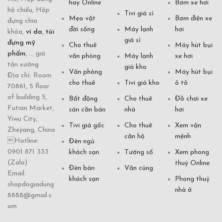
hay Online
Bơm xe hơi
hộ chiếu, Hộp
Tivi giá sỉ
Mẹo vặt
Bơm điện xe
đựng chìa
đời sống
Máy lạnh
hơi
khóa,
ví da
,
túi
giá sỉ
đựng mỹ
Cho thuê
Máy hút bụi
phẩm
, ... giá
văn phòng
Máy lạnh
xe hơi
tận xưởng
giá kho
Văn phòng
Máy hút bụi
Địa chỉ: Room
cho thuê
Tivi giá kho
ô tô
70861, 5 floor
of building 5,
Bất động
Cho thuê
Đồ chơi xe
Futian Market,
sản cần bán
nhà
hơi
Yiwu City,
Tivi giá gốc
Cho thuê
Xem vận
Zhejiang, China
căn hộ
mệnh
Hotline:
Đèn ngủ
0901 871 333
khách sạn
Tướng số
Xem phong
(Zalo)
thuỷ Online
Đèn bàn
Văn cúng
Email:
khách sạn
Phong thuỷ
shopdogiadung
nhà ở
8888@gmail.c
om