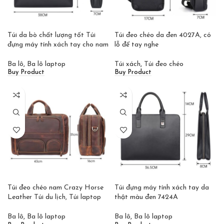
Túi da bò chất lượng tốt Túi
Túi đeo chéo da đen 4027A, có
đựng máy tính xách tay cho nam
lỗ để tay nghe
Ba lô
,
Ba lô laptop
Túi xách
,
Túi đeo chéo
Buy Product
Buy Product
Túi đeo chéo nam Crazy Horse
Túi đựng máy tính xách tay da
Leather Túi du lịch, Túi laptop
thật màu đen 7424A
Ba lô
,
Ba lô laptop
Ba lô
,
Ba lô laptop