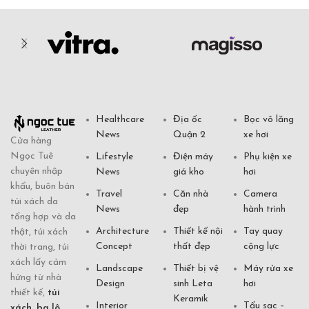
Healthcare
Địa ốc
Bọc vô lăng
News
Quận 2
xe hơi
Cửa hàng
Ngọc Tuê
Lifestyle
Điện máy
Phụ kiện xe
chuyên nhập
News
giá kho
hơi
khẩu, buôn bán
Travel
Căn nhà
Camera
túi xách da
News
đẹp
hành trình
tổng hợp và da
Architecture
Thiết kế nội
Tay quay
thật, túi xách
Concept
thất đẹp
cộng lực
thời trang, túi
xách lấy cảm
Landscape
Thiết bị vệ
Máy rửa xe
hứng từ nhà
Design
sinh Leta
hơi
thiết kế,
túi
Keramik
Interior
Tẩu sạc –
xách
,
ba lô
,