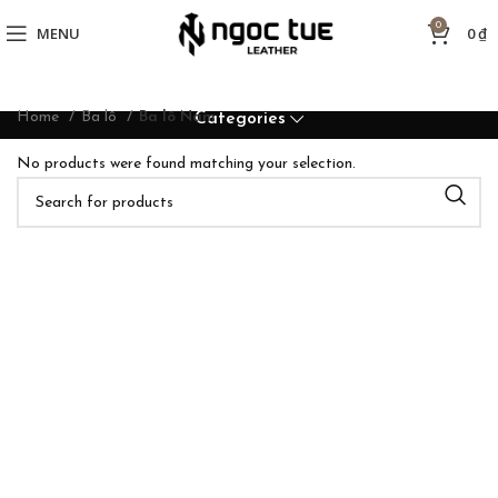
0
MENU
0
₫
Home
Ba lô
Ba lô Nam
Categories
No products were found matching your selection.