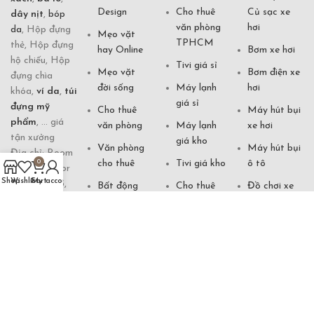
Design
Cho thuê
Củ sạc xe
dây nịt
,
bóp
văn phòng
hơi
da
, Hộp đựng
Mẹo vặt
TPHCM
thẻ, Hộp đựng
hay Online
Bơm xe hơi
hộ chiếu, Hộp
Tivi giá sỉ
Mẹo vặt
Bơm điện xe
đựng chìa
đời sống
Máy lạnh
hơi
khóa,
ví da
,
túi
giá sỉ
đựng mỹ
Cho thuê
Máy hút bụi
phẩm
, ... giá
văn phòng
Máy lạnh
xe hơi
tận xưởng
giá kho
Văn phòng
Máy hút bụi
Địa chỉ: Room
cho thuê
Tivi giá kho
ô tô
0
70861, 5 floor
Shop
Wishlist
Cart
My account
of building 5,
Bất động
Cho thuê
Đồ chơi xe
Futian Market,
sản cần bán
nhà
hơi
Yiwu City,
Tivi giá gốc
Cho thuê
Xem vận
Zhejiang, China
căn hộ
mệnh
Hotline:
Đèn ngủ
0901 871 333
khách sạn
Tướng số
Xem phong
(Zalo)
thuỷ Online
Đèn bàn
Văn cúng
Email:
khách sạn
Phong thuỷ
shopdogiadung