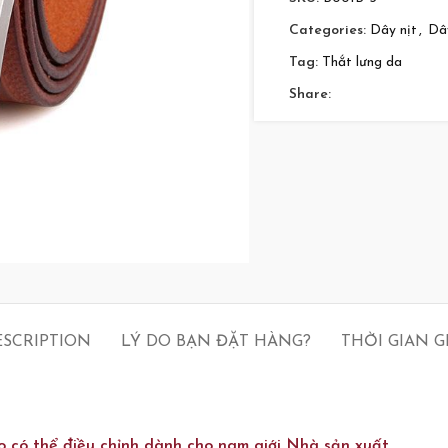
Categories:
Dây nịt
,
Dâ
Tag:
Thắt lưng da
Share:
ESCRIPTION
LÝ DO BẠN ĐẶT HÀNG?
THỜI GIAN 
o có thể điều chỉnh dành cho nam giới Nhà sản xuất