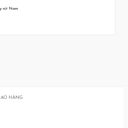
y nịt Nam
GIAO HÀNG