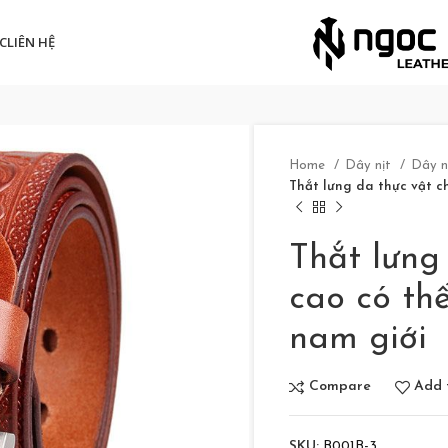
C
LIÊN HỆ
Home
Dây nịt
Dây 
Thắt lưng da thực vật c
Thắt lưng
cao có th
nam giới
Compare
Add t
SKU:
B001B-3