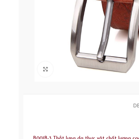
Click to enlarge
D
B001B-3 Thắt lưng da thực vật chất lượng ca