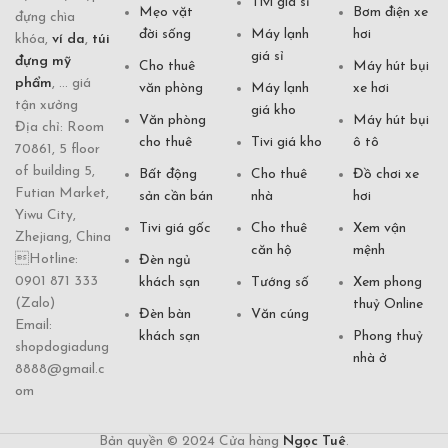
Tivi giá sỉ
Mẹo vặt
Bơm điện xe
đựng chìa
đời sống
Máy lạnh
hơi
khóa,
ví da
,
túi
giá sỉ
đựng mỹ
Cho thuê
Máy hút bụi
phẩm
, ... giá
văn phòng
Máy lạnh
xe hơi
tận xưởng
giá kho
Văn phòng
Máy hút bụi
Địa chỉ: Room
cho thuê
Tivi giá kho
ô tô
70861, 5 floor
of building 5,
Bất động
Cho thuê
Đồ chơi xe
Futian Market,
sản cần bán
nhà
hơi
Yiwu City,
Tivi giá gốc
Cho thuê
Xem vận
Zhejiang, China
căn hộ
mệnh
Hotline:
Đèn ngủ
0901 871 333
khách sạn
Tướng số
Xem phong
(Zalo)
thuỷ Online
Đèn bàn
Văn cúng
Email:
khách sạn
Phong thuỷ
shopdogiadung
nhà ở
8888@gmail.c
om
Bản quyền © 2024 Cửa hàng
Ngọc Tuê
.