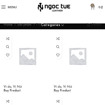
0
MENU
0
₫
Home
Sản phẩm
Page 2
Filters
Categories
Ví da
,
Ví Nữ
Ví da
,
Ví Nữ
Buy Product
Buy Product