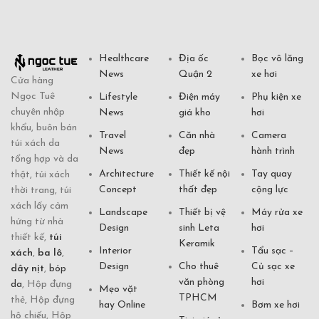
Healthcare
Địa ốc
Bọc vô lăng
News
Quận 2
xe hơi
Cửa hàng
Ngọc Tuê
Lifestyle
Điện máy
Phụ kiện xe
chuyên nhập
News
giá kho
hơi
khẩu, buôn bán
Travel
Căn nhà
Camera
túi xách da
News
đẹp
hành trình
tổng hợp và da
Architecture
Thiết kế nội
Tay quay
thật, túi xách
Concept
thất đẹp
cộng lực
thời trang, túi
xách lấy cảm
Landscape
Thiết bị vệ
Máy rửa xe
hứng từ nhà
Design
sinh Leta
hơi
thiết kế,
túi
Keramik
Interior
Tẩu sạc –
xách
,
ba lô
,
Design
Cho thuê
Củ sạc xe
dây nịt
,
bóp
văn phòng
hơi
da
, Hộp đựng
Mẹo vặt
TPHCM
thẻ, Hộp đựng
hay Online
Bơm xe hơi
hộ chiếu, Hộp