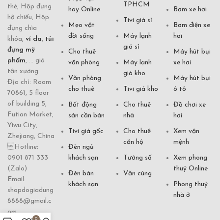
TPHCM
thẻ, Hộp đựng
hay Online
Bơm xe hơi
hộ chiếu, Hộp
Tivi giá sỉ
Mẹo vặt
Bơm điện xe
đựng chìa
đời sống
Máy lạnh
hơi
khóa,
ví da
,
túi
giá sỉ
đựng mỹ
Cho thuê
Máy hút bụi
phẩm
, ... giá
văn phòng
Máy lạnh
xe hơi
tận xưởng
giá kho
Văn phòng
Máy hút bụi
Địa chỉ: Room
cho thuê
Tivi giá kho
ô tô
70861, 5 floor
of building 5,
Bất động
Cho thuê
Đồ chơi xe
Futian Market,
sản cần bán
nhà
hơi
Yiwu City,
Tivi giá gốc
Cho thuê
Xem vận
Zhejiang, China
căn hộ
mệnh
Hotline:
Đèn ngủ
0901 871 333
khách sạn
Tướng số
Xem phong
(Zalo)
thuỷ Online
Đèn bàn
Văn cúng
Email:
khách sạn
Phong thuỷ
shopdogiadung
nhà ở
8888@gmail.c
om
0