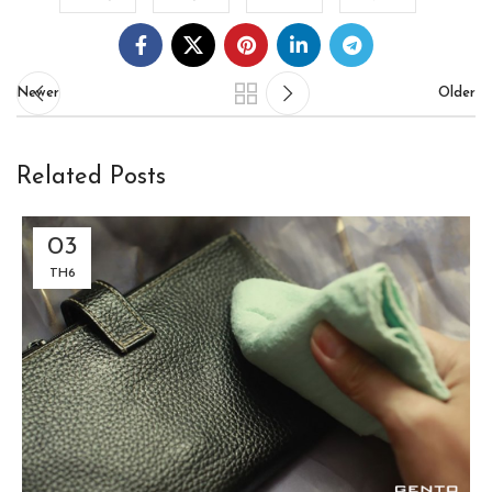
Newer
Older
Related Posts
03
TH6