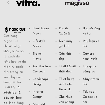
Healthcare
Địa ốc
Bọc vô lăng
News
Quận 2
xe hơi
Cửa hàng
Ngọc Tuê
Lifestyle
Điện máy
Phụ kiện xe
chuyên nhập
News
giá kho
hơi
khẩu, buôn bán
Travel
Căn nhà
Camera
túi xách da
News
đẹp
hành trình
tổng hợp và da
Architecture
Thiết kế nội
Tay quay
thật, túi xách
Concept
thất đẹp
cộng lực
thời trang, túi
xách lấy cảm
Landscape
Thiết bị vệ
Máy rửa xe
hứng từ nhà
Design
sinh Leta
hơi
thiết kế,
túi
Keramik
Interior
Tẩu sạc –
xách
,
ba lô
,
Design
Cho thuê
Củ sạc xe
dây nịt
,
bóp
văn phòng
hơi
da
, Hộp đựng
Mẹo vặt