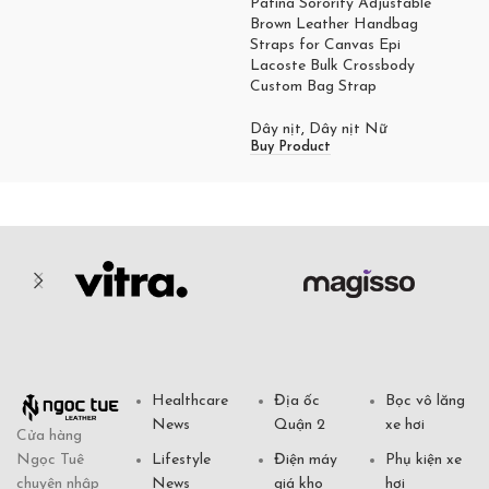
Patina Sorority Adjustable
Brown Leather Handbag
Straps for Canvas Epi
Lacoste Bulk Crossbody
Custom Bag Strap
Dây nịt
,
Dây nịt Nữ
Buy Product
Healthcare
Địa ốc
Bọc vô lăng
News
Quận 2
xe hơi
Cửa hàng
Ngọc Tuê
Lifestyle
Điện máy
Phụ kiện xe
chuyên nhập
News
giá kho
hơi