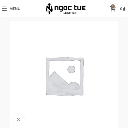
0
MENU
0
₫
Click to enlarge