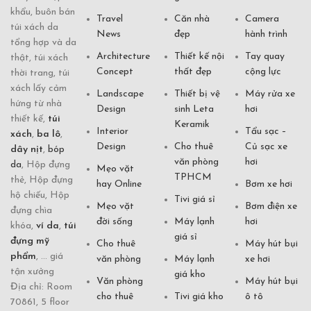
khẩu, buôn bán
Travel
Căn nhà
Camera
túi xách da
News
đẹp
hành trình
tổng hợp và da
Architecture
Thiết kế nội
Tay quay
thật, túi xách
Concept
thất đẹp
cộng lực
thời trang, túi
xách lấy cảm
Landscape
Thiết bị vệ
Máy rửa xe
hứng từ nhà
Design
sinh Leta
hơi
thiết kế,
túi
Keramik
Interior
Tẩu sạc –
xách
,
ba lô
,
Design
Cho thuê
Củ sạc xe
dây nịt
,
bóp
văn phòng
hơi
da
, Hộp đựng
Mẹo vặt
TPHCM
thẻ, Hộp đựng
hay Online
Bơm xe hơi
hộ chiếu, Hộp
Tivi giá sỉ
Mẹo vặt
Bơm điện xe
đựng chìa
đời sống
Máy lạnh
hơi
khóa,
ví da
,
túi
giá sỉ
đựng mỹ
Cho thuê
Máy hút bụi
phẩm
, ... giá
văn phòng
Máy lạnh
xe hơi
tận xưởng
giá kho
Văn phòng
Máy hút bụi
Địa chỉ: Room
cho thuê
Tivi giá kho
ô tô
70861, 5 floor