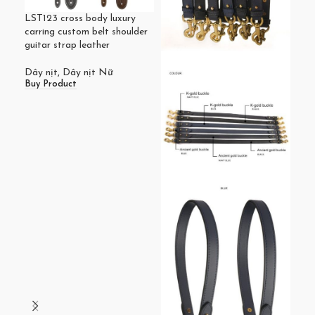
LST123 cross body luxury
Dây
carring custom belt shoulder
tha
guitar strap leather
Dây
Buy
Dây nịt
,
Dây nịt Nữ
Buy Product