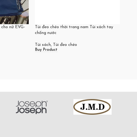
h cho nữ EVG-
Túi đeo chéo thời trang nam Túi xách tay
Túi đ
chống nước
đeo c
Túi xách
,
Túi đeo chéo
Túi x
Buy Product
Buy P