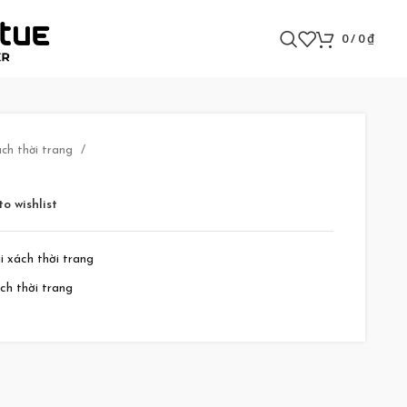
0
/
0
₫
ách thời trang
o wishlist
i xách thời trang
ách thời trang