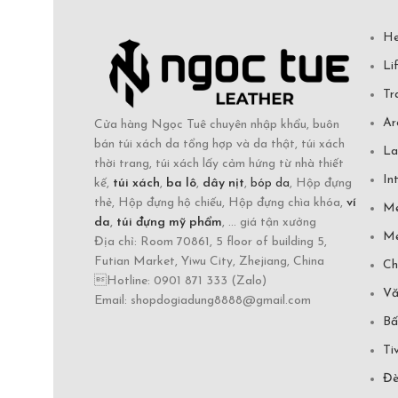
He
Li
Tr
Ar
Cửa hàng Ngọc Tuê chuyên nhập khẩu, buôn
bán túi xách da tổng hợp và da thật, túi xách
La
thời trang, túi xách lấy cảm hứng từ nhà thiết
In
kế,
túi xách
,
ba lô
,
dây nịt
,
bóp da
, Hộp đựng
thẻ, Hộp đựng hộ chiếu, Hộp đựng chìa khóa,
ví
Mẹ
da
,
túi đựng mỹ phẩm
, ... giá tận xưởng
Mẹ
Địa chỉ: Room 70861, 5 floor of building 5,
Futian Market, Yiwu City, Zhejiang, China
Ch
Hotline: 0901 871 333 (Zalo)
Vă
Email: shopdogiadung8888@gmail.com
Bấ
Ti
Đè