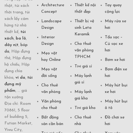
Architecture
Thiết kế nội
Tay quay
thật, túi xách
Concept
thất đẹp
cộng lực
thời trang, túi
xách lấy cảm
Landscape
Thiết bị vệ
Máy rửa xe
hứng từ nhà
Design
sinh Leta
hơi
thiết kế,
túi
Keramik
Interior
Tẩu sạc –
xách
,
ba lô
,
Design
Cho thuê
Củ sạc xe
dây nịt
,
bóp
văn phòng
hơi
da
, Hộp đựng
Mẹo vặt
TPHCM
thẻ, Hộp đựng
hay Online
Bơm xe hơi
hộ chiếu, Hộp
Tivi giá sỉ
Mẹo vặt
Bơm điện xe
đựng chìa
đời sống
Máy lạnh
hơi
khóa,
ví da
,
túi
giá sỉ
đựng mỹ
Cho thuê
Máy hút bụi
phẩm
, ... giá
văn phòng
Máy lạnh
xe hơi
tận xưởng
giá kho
Văn phòng
Máy hút bụi
Địa chỉ: Room
cho thuê
Tivi giá kho
ô tô
70861, 5 floor
of building 5,
Bất động
Cho thuê
Đồ chơi xe
Futian Market,
sản cần bán
nhà
hơi
Yiwu City,