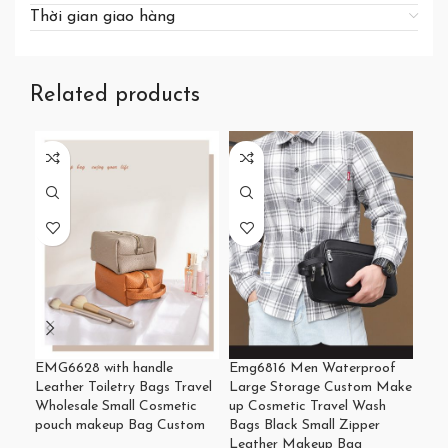
Thời gian giao hàng
Related products
SH2
Cos
Wom
Pla
EMG6628 with handle
Emg6816 Men Waterproof
for
Leather Toiletry Bags Travel
Large Storage Custom Make
Cus
Wholesale Small Cosmetic
up Cosmetic Travel Wash
pouch makeup Bag Custom
Bags Black Small Zipper
Túi
Leather Makeup Bag