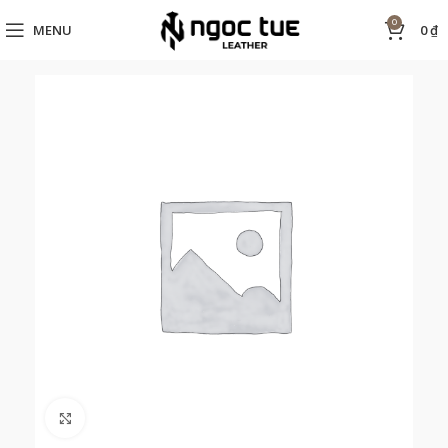
0
MENU
0
₫
Click to enlarge