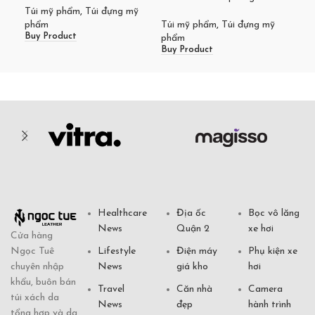
ph
Túi mỹ phẩm
,
Túi đựng mỹ
Buy
phẩm
Túi mỹ phẩm
,
Túi đựng mỹ
Buy Product
phẩm
Buy Product
Healthcare
Địa ốc
Bọc vô lăng
News
Quận 2
xe hơi
Cửa hàng
Ngọc Tuê
Lifestyle
Điện máy
Phụ kiện xe
chuyên nhập
News
giá kho
hơi
khẩu, buôn bán
Travel
Căn nhà
Camera
túi xách da
News
đẹp
hành trình
tổng hợp và da