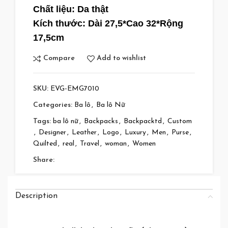
Chất liệu: Da thật
Kích thước: Dài 27,5*Cao 32*Rộng
17,5cm
Compare
Add to wishlist
SKU:
EVG-EMG7010
Categories:
Ba lô
,
Ba lô Nữ
Tags:
ba lô nữ
,
Backpacks
,
Backpacktd
,
Custom
,
Designer
,
Leather
,
Logo
,
Luxury
,
Men
,
Purse
,
Quilted
,
real
,
Travel
,
woman
,
Women
Share:
Description