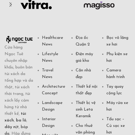
Healthcare
Địa ốc
Bọc vô lăng
News
Quận 2
xe hơi
Cửa hàng
Ngọc Tuê
Lifestyle
Điện máy
Phụ kiện xe
chuyên nhập
News
giá kho
hơi
khẩu, buôn bán
Travel
Căn nhà
Camera
túi xách da
News
đẹp
hành trình
tổng hợp và da
Architecture
Thiết kế nội
Tay quay
thật, túi xách
Concept
thất đẹp
cộng lực
thời trang, túi
xách lấy cảm
Landscape
Thiết bị vệ
Máy rửa xe
hứng từ nhà
Design
sinh Leta
hơi
thiết kế,
túi
Keramik
Interior
Tẩu sạc –
xách
,
ba lô
,
Design
Cho thuê
Củ sạc xe
dây nịt
,
bóp
văn phòng
hơi
da
, Hộp đựng