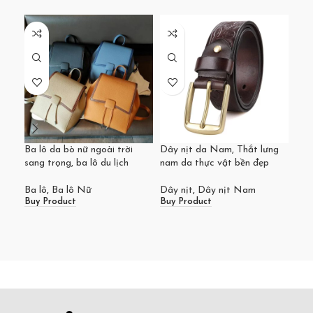
Ba lô da bò nữ ngoài trời
Dây nịt da Nam, Thắt lưng
Túi
sang trọng, ba lô du lịch
nam da thực vật bền đẹp
đựn
na
Ba lô
,
Ba lô Nữ
Dây nịt
,
Dây nịt Nam
Buy Product
Buy Product
Ba 
Buy