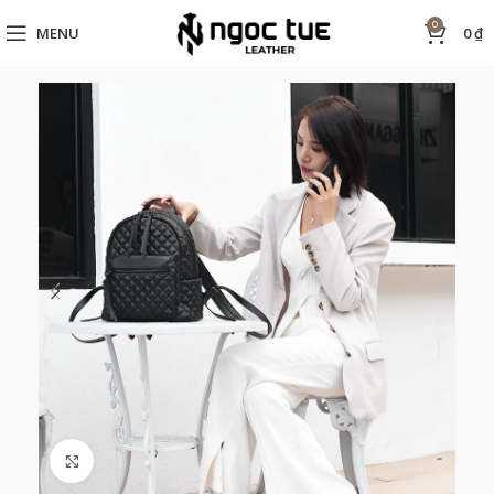
0
MENU
0
₫
Click to enlarge