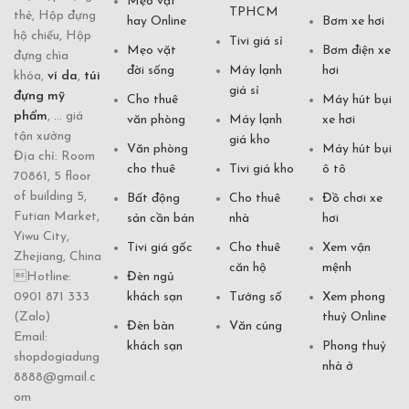
Mẹo vặt
TPHCM
thẻ, Hộp đựng
hay Online
Bơm xe hơi
hộ chiếu, Hộp
Tivi giá sỉ
Mẹo vặt
Bơm điện xe
đựng chìa
đời sống
Máy lạnh
hơi
khóa,
ví da
,
túi
giá sỉ
đựng mỹ
Cho thuê
Máy hút bụi
phẩm
, ... giá
văn phòng
Máy lạnh
xe hơi
tận xưởng
giá kho
Văn phòng
Máy hút bụi
Địa chỉ: Room
cho thuê
Tivi giá kho
ô tô
70861, 5 floor
of building 5,
Bất động
Cho thuê
Đồ chơi xe
Futian Market,
sản cần bán
nhà
hơi
Yiwu City,
Tivi giá gốc
Cho thuê
Xem vận
Zhejiang, China
căn hộ
mệnh
Hotline:
Đèn ngủ
0901 871 333
khách sạn
Tướng số
Xem phong
(Zalo)
thuỷ Online
Đèn bàn
Văn cúng
Email:
khách sạn
Phong thuỷ
shopdogiadung
nhà ở
8888@gmail.c
om