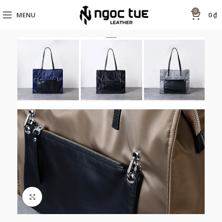
0
MENU
0
₫
Click to enlarge