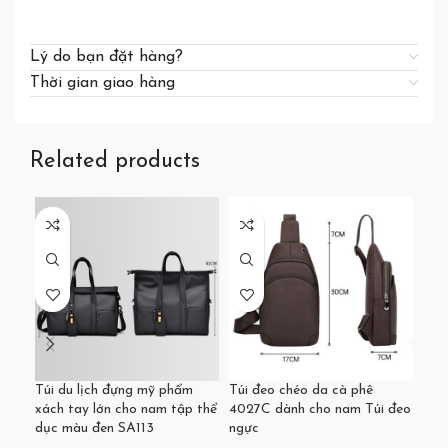
Lý do bạn đặt hàng?
Thời gian giao hàng
Related products
Túi du lịch đựng mỹ phẩm
Túi đeo chéo da cà phê
Túi
xách tay lớn cho nam tập thể
4027C dành cho nam Túi đeo
có 
dục màu đen SA113
ngực