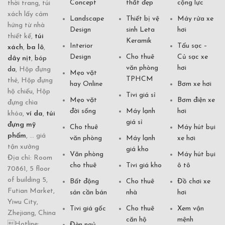
Concept
thất đẹp
cộng lực
thời trang, túi
xách lấy cảm
Landscape
Thiết bị vệ
Máy rửa xe
hứng từ nhà
Design
sinh Leta
hơi
thiết kế,
túi
Keramik
Interior
Tẩu sạc –
xách
,
ba lô
,
Design
Cho thuê
Củ sạc xe
dây nịt
,
bóp
văn phòng
hơi
da
, Hộp đựng
Mẹo vặt
TPHCM
thẻ, Hộp đựng
hay Online
Bơm xe hơi
hộ chiếu, Hộp
Tivi giá sỉ
Mẹo vặt
Bơm điện xe
đựng chìa
đời sống
Máy lạnh
hơi
khóa,
ví da
,
túi
giá sỉ
đựng mỹ
Cho thuê
Máy hút bụi
phẩm
, ... giá
văn phòng
Máy lạnh
xe hơi
tận xưởng
giá kho
Văn phòng
Máy hút bụi
Địa chỉ: Room
cho thuê
Tivi giá kho
ô tô
70861, 5 floor
of building 5,
Bất động
Cho thuê
Đồ chơi xe
Futian Market,
sản cần bán
nhà
hơi
Yiwu City,
Tivi giá gốc
Cho thuê
Xem vận
Zhejiang, China
căn hộ
mệnh
Hotline:
Đèn ngủ