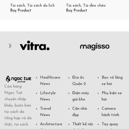
Túi
Buy
Túi xách
,
Túi xách du lịch
Túi xách
,
Túi đeo chéo
Buy Product
Buy Product
Healthcare
Địa ốc
Bọc vô lăng
News
Quận 2
xe hơi
Cửa hàng
Ngọc Tuê
Lifestyle
Điện máy
Phụ kiện xe
chuyên nhập
News
giá kho
hơi
khẩu, buôn bán
Travel
Căn nhà
Camera
túi xách da
News
đẹp
hành trình
tổng hợp và da
Architecture
Thiết kế nội
Tay quay
thật, túi xách