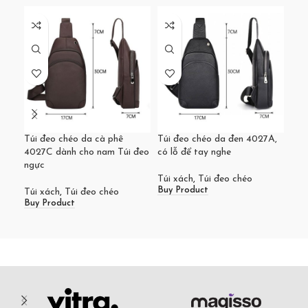
Túi đeo chéo da cà phê
Túi đeo chéo da đen 4027A,
Túi
4027C dành cho nam Túi đeo
có lỗ để tay nghe
tra
ngực
đáo
Túi xách
,
Túi đeo chéo
Buy Product
Túi xách
,
Túi đeo chéo
Túi
Buy Product
Buy