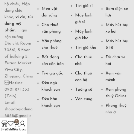
hộ chiếu, Hộp
Tivi giá sỉ
Mẹo vặt
Bơm điện xe
đựng chìa
đời sống
Máy lạnh
hơi
khóa,
ví da
,
túi
giá sỉ
đựng mỹ
Cho thuê
Máy hút bụi
phẩm
, ... giá
văn phòng
Máy lạnh
xe hơi
tận xưởng
giá kho
Văn phòng
Máy hút bụi
Địa chỉ: Room
cho thuê
Tivi giá kho
ô tô
70861, 5 floor
of building 5,
Bất động
Cho thuê
Đồ chơi xe
Futian Market,
sản cần bán
nhà
hơi
Yiwu City,
Tivi giá gốc
Cho thuê
Xem vận
Zhejiang, China
căn hộ
mệnh
Hotline:
Đèn ngủ
0901 871 333
khách sạn
Tướng số
Xem phong
(Zalo)
thuỷ Online
Đèn bàn
Văn cúng
Email:
khách sạn
Phong thuỷ
shopdogiadung
nhà ở
8888@gmail.c
0
om
Shop
Wishlist
Cart
My account