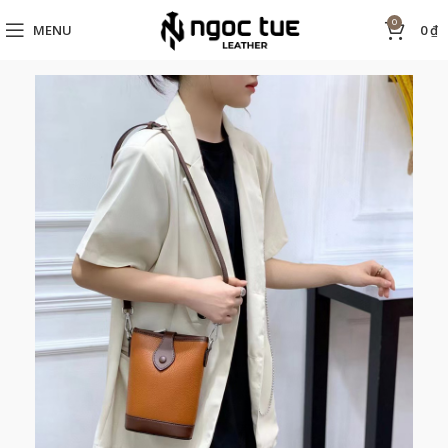
0
MENU
0
₫