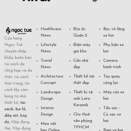
Healthcare
Địa ốc
Bọc vô lăng
News
Quận 2
xe hơi
Cửa hàng
Ngọc Tuê
Lifestyle
Điện máy
Phụ kiện xe
chuyên nhập
News
giá kho
hơi
khẩu, buôn bán
Travel
Căn nhà
Camera
túi xách da
News
đẹp
hành trình
tổng hợp và da
Architecture
Thiết kế nội
Tay quay
thật, túi xách
Concept
thất đẹp
cộng lực
thời trang, túi
xách lấy cảm
Landscape
Thiết bị vệ
Máy rửa xe
hứng từ nhà
Design
sinh Leta
hơi
thiết kế,
túi
Keramik
Interior
Tẩu sạc –
xách
,
ba lô
,
Design
Cho thuê
Củ sạc xe
dây nịt
,
bóp
văn phòng
hơi
da
, Hộp đựng
Mẹo vặt
TPHCM
thẻ, Hộp đựng
hay Online
Bơm xe hơi