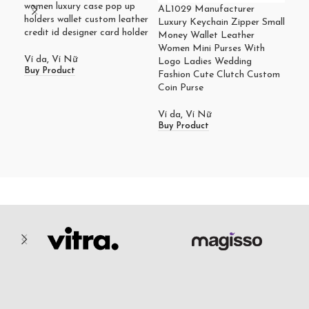
women luxury case pop up
AL1029 Manufacturer
holders wallet custom leather
Luxury Keychain Zipper Small
credit id designer card holder
Money Wallet Leather
Women Mini Purses With
Ví da
,
Ví Nữ
Logo Ladies Wedding
AL1
Buy Product
Fashion Cute Clutch Custom
wome
Coin Purse
hold
leat
Ví da
,
Ví Nữ
pur
Buy Product
Ví 
Buy