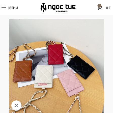
0
MENU
0
₫
Click to enlarge