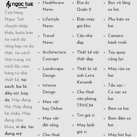
Healthcare
Địa ốc
Bọc vô lăng
News
Quận 2
xe hơi
Cửa hàng
Ngọc Tuê
Lifestyle
Điện máy
Phụ kiện xe
chuyên nhập
News
giá kho
hơi
khẩu, buôn bán
Travel
Căn nhà
Camera
túi xách da
News
đẹp
hành trình
tổng hợp và da
Architecture
Thiết kế nội
Tay quay
thật, túi xách
Concept
thất đẹp
cộng lực
thời trang, túi
xách lấy cảm
Landscape
Thiết bị vệ
Máy rửa xe
hứng từ nhà
Design
sinh Leta
hơi
thiết kế,
túi
Keramik
Interior
Tẩu sạc –
xách
,
ba lô
,
Design
Cho thuê
Củ sạc xe
dây nịt
,
bóp
văn phòng
hơi
da
, Hộp đựng
Mẹo vặt
TPHCM
thẻ, Hộp đựng
hay Online
Bơm xe hơi
hộ chiếu, Hộp
Tivi giá sỉ
Mẹo vặt
Bơm điện xe
đựng chìa
đời sống
Máy lạnh
hơi
khóa,
ví da
,
túi
giá sỉ
đựng mỹ
Cho thuê
Máy hút bụi