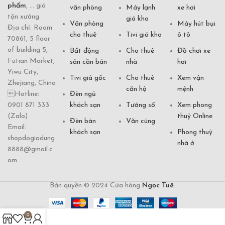
phẩm
, ... giá
văn phòng
Máy lạnh
xe hơi
tận xưởng
giá kho
Văn phòng
Máy hút bụi
Địa chỉ: Room
cho thuê
Tivi giá kho
ô tô
70861, 5 floor
of building 5,
Bất động
Cho thuê
Đồ chơi xe
Futian Market,
sản cần bán
nhà
hơi
Yiwu City,
Tivi giá gốc
Cho thuê
Xem vận
Zhejiang, China
căn hộ
mệnh
Hotline:
Đèn ngủ
0901 871 333
khách sạn
Tướng số
Xem phong
(Zalo)
thuỷ Online
Đèn bàn
Văn cúng
Email:
khách sạn
Phong thuỷ
shopdogiadung
nhà ở
8888@gmail.c
om
Bản quyền © 2024 Cửa hàng
Ngọc Tuê
.
0