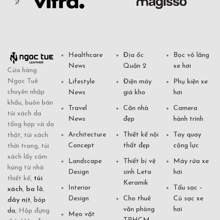
Healthcare
Địa ốc
Bọc vô lăng
News
Quận 2
xe hơi
Cửa hàng
Ngọc Tuê
Lifestyle
Điện máy
Phụ kiện xe
chuyên nhập
News
giá kho
hơi
khẩu, buôn bán
Travel
Căn nhà
Camera
túi xách da
News
đẹp
hành trình
tổng hợp và da
Architecture
Thiết kế nội
Tay quay
thật, túi xách
Concept
thất đẹp
cộng lực
thời trang, túi
xách lấy cảm
Landscape
Thiết bị vệ
Máy rửa xe
hứng từ nhà
Design
sinh Leta
hơi
thiết kế,
túi
Keramik
Interior
Tẩu sạc –
xách
,
ba lô
,
Design
Cho thuê
Củ sạc xe
dây nịt
,
bóp
văn phòng
hơi
da
, Hộp đựng
Mẹo vặt