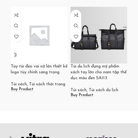
Tay túi đeo vai nữ lớn thiết kế
Túi du lịch đựng mỹ phẩm
Túi 
logo tùy chỉnh sang trọng
xách tay lớn cho nam tập thể
min
dục màu đen SA113
dàn
Túi xách
,
Túi xách thời trang
Buy Product
Túi xách
,
Túi xách du lịch
Túi
Buy Product
Buy