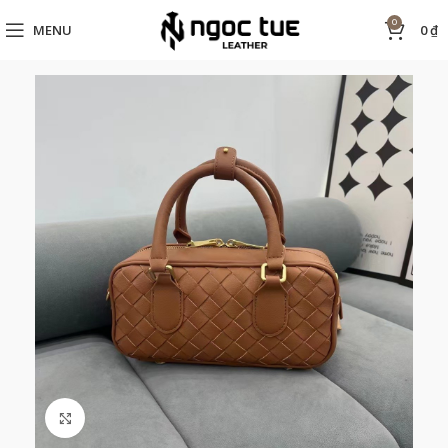
0
MENU
0
₫
Click to enlarge