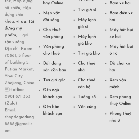
TPHCM
thẻ, Hộp đựng
hay Online
Bơm xe hơi
hộ chiếu, Hộp
Tivi giá sỉ
Mẹo vặt
Bơm điện xe
đựng chìa
đời sống
Máy lạnh
hơi
khóa,
ví da
,
túi
giá sỉ
đựng mỹ
Cho thuê
Máy hút bụi
phẩm
, ... giá
văn phòng
Máy lạnh
xe hơi
tận xưởng
giá kho
Văn phòng
Máy hút bụi
Địa chỉ: Room
cho thuê
Tivi giá kho
ô tô
70861, 5 floor
of building 5,
Bất động
Cho thuê
Đồ chơi xe
Futian Market,
sản cần bán
nhà
hơi
Yiwu City,
Tivi giá gốc
Cho thuê
Xem vận
Zhejiang, China
căn hộ
mệnh
Hotline:
Đèn ngủ
0901 871 333
khách sạn
Tướng số
Xem phong
(Zalo)
thuỷ Online
Đèn bàn
Văn cúng
Email:
khách sạn
Phong thuỷ
shopdogiadung
nhà ở
8888@gmail.c
om