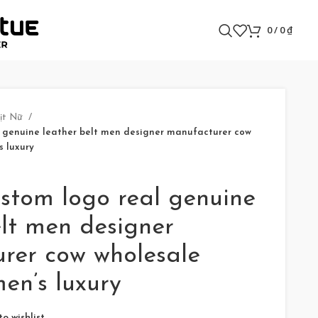
0
/
0
₫
ịt Nữ
l genuine leather belt men designer manufacturer cow
s luxury
stom logo real genuine
elt men designer
rer cow wholesale
men’s luxury
o wishlist