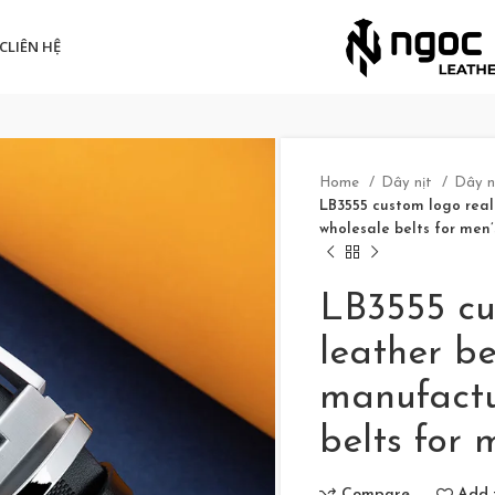
C
LIÊN HỆ
Home
Dây nịt
Dây n
LB3555 custom logo rea
wholesale belts for men’
LB3555 cu
leather b
manufactu
belts for 
Compare
Add t