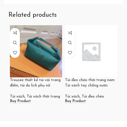
Related products
Trousee thiết kế túi vải trang
Túi đeo chéo thời trang nam
Túi
điểm, túi du lịch phụ nữ
Túi xách tay chống nước
402
Túi xách
,
Túi xách thời trang
Túi xách
,
Túi đeo chéo
Túi
Buy Product
Buy Product
Buy