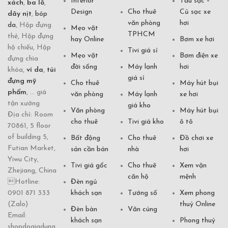
Interior
Tẩu sạc –
xách
,
ba lô
,
Design
Cho thuê
Củ sạc xe
dây nịt
,
bóp
văn phòng
hơi
da
, Hộp đựng
Mẹo vặt
TPHCM
thẻ, Hộp đựng
hay Online
Bơm xe hơi
hộ chiếu, Hộp
Tivi giá sỉ
Mẹo vặt
Bơm điện xe
đựng chìa
đời sống
Máy lạnh
hơi
khóa,
ví da
,
túi
giá sỉ
đựng mỹ
Cho thuê
Máy hút bụi
phẩm
, ... giá
văn phòng
Máy lạnh
xe hơi
tận xưởng
giá kho
Văn phòng
Máy hút bụi
Địa chỉ: Room
cho thuê
Tivi giá kho
ô tô
70861, 5 floor
of building 5,
Bất động
Cho thuê
Đồ chơi xe
Futian Market,
sản cần bán
nhà
hơi
Yiwu City,
Tivi giá gốc
Cho thuê
Xem vận
Zhejiang, China
căn hộ
mệnh
Hotline:
Đèn ngủ
0901 871 333
khách sạn
Tướng số
Xem phong
(Zalo)
thuỷ Online
Đèn bàn
Văn cúng
Email:
khách sạn
Phong thuỷ
shopdogiadung