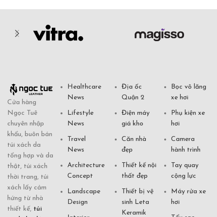
Healthcare
Địa ốc
Bọc vô lăng
News
Quận 2
xe hơi
Cửa hàng
Ngọc Tuê
Lifestyle
Điện máy
Phụ kiện xe
chuyên nhập
News
giá kho
hơi
khẩu, buôn bán
Travel
Căn nhà
Camera
túi xách da
News
đẹp
hành trình
tổng hợp và da
Architecture
Thiết kế nội
Tay quay
thật, túi xách
Concept
thất đẹp
cộng lực
thời trang, túi
xách lấy cảm
Landscape
Thiết bị vệ
Máy rửa xe
hứng từ nhà
Design
sinh Leta
hơi
thiết kế,
túi
Keramik