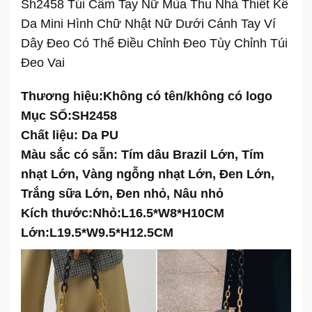
Sh2458 Túi Cầm Tay Nữ Mùa Thu Nhà Thiết Kế
Da Mini Hình Chữ Nhật Nữ Dưới Cánh Tay Ví
Dây Đeo Có Thể Điều Chỉnh Đeo Tùy Chỉnh Túi
Đeo Vai
Thương hiệu:
Không có tên/không có logo
Mục SỐ:
SH2458
Chất liệu: Da PU
Màu sắc có sẵn: Tím dâu Brazil Lớn, Tím
nhạt Lớn, Vàng ngỗng nhạt Lớn, Đen Lớn,
Trắng sữa Lớn, Đen nhỏ, Nâu nhỏ
Kích thước:Nhỏ:L16.5*W8*H10CM
Lớn:L19.5*W9.5*H12.5CM