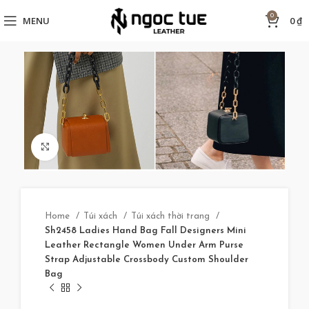
0
MENU
0
₫
Click to enlarge
Home
Túi xách
Túi xách thời trang
Sh2458 Ladies Hand Bag Fall Designers Mini
Leather Rectangle Women Under Arm Purse
Strap Adjustable Crossbody Custom Shoulder
Bag