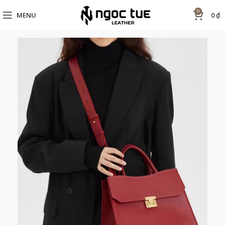
0
MENU
0
₫