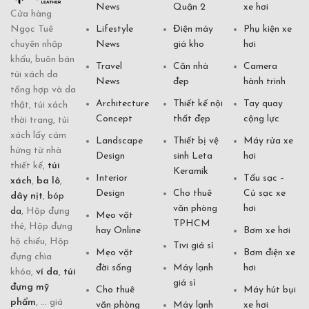
News
Quận 2
xe hơi
Cửa hàng
Ngọc Tuê
Lifestyle
Điện máy
Phụ kiện xe
chuyên nhập
News
giá kho
hơi
khẩu, buôn bán
Travel
Căn nhà
Camera
túi xách da
News
đẹp
hành trình
tổng hợp và da
Architecture
Thiết kế nội
Tay quay
thật, túi xách
Concept
thất đẹp
cộng lực
thời trang, túi
xách lấy cảm
Landscape
Thiết bị vệ
Máy rửa xe
hứng từ nhà
Design
sinh Leta
hơi
thiết kế,
túi
Keramik
Interior
Tẩu sạc –
xách
,
ba lô
,
Design
Cho thuê
Củ sạc xe
dây nịt
,
bóp
văn phòng
hơi
da
, Hộp đựng
Mẹo vặt
TPHCM
thẻ, Hộp đựng
hay Online
Bơm xe hơi
hộ chiếu, Hộp
Tivi giá sỉ
Mẹo vặt
Bơm điện xe
đựng chìa
đời sống
Máy lạnh
hơi
khóa,
ví da
,
túi
giá sỉ
đựng mỹ
Cho thuê
Máy hút bụi
phẩm
, ... giá
văn phòng
Máy lạnh
xe hơi