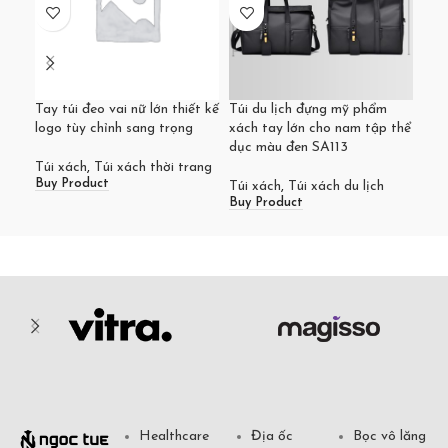
Tay túi đeo vai nữ lớn thiết kế
Túi du lịch đựng mỹ phẩm
Túi
logo tùy chỉnh sang trọng
xách tay lớn cho nam tập thể
402
dục màu đen SA113
ngự
Túi xách
,
Túi xách thời trang
Buy Product
Túi xách
,
Túi xách du lịch
Túi
Buy Product
Buy
Healthcare
Địa ốc
Bọc vô lăng