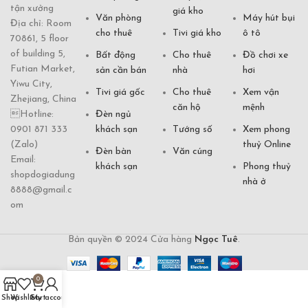
tận xưởng
giá kho
Văn phòng
Máy hút bụi
Địa chỉ: Room
cho thuê
Tivi giá kho
ô tô
70861, 5 floor
of building 5,
Bất động
Cho thuê
Đồ chơi xe
Futian Market,
sản cần bán
nhà
hơi
Yiwu City,
Tivi giá gốc
Cho thuê
Xem vận
Zhejiang, China
căn hộ
mệnh
Hotline:
Đèn ngủ
0901 871 333
khách sạn
Tướng số
Xem phong
(Zalo)
thuỷ Online
Đèn bàn
Văn cúng
Email:
khách sạn
Phong thuỷ
shopdogiadung
nhà ở
8888@gmail.c
om
Bản quyền © 2024 Cửa hàng
Ngọc Tuê
.
0
Shop
Wishlist
Cart
My account