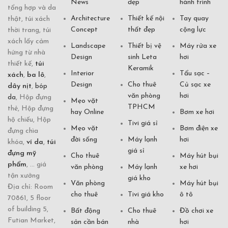
News
đẹp
hành trình
tổng hợp và da
Architecture
Thiết kế nội
Tay quay
thật, túi xách
Concept
thất đẹp
cộng lực
thời trang, túi
xách lấy cảm
Landscape
Thiết bị vệ
Máy rửa xe
hứng từ nhà
Design
sinh Leta
hơi
thiết kế,
túi
Keramik
Interior
Tẩu sạc –
xách
,
ba lô
,
Design
Cho thuê
Củ sạc xe
dây nịt
,
bóp
văn phòng
hơi
da
, Hộp đựng
Mẹo vặt
TPHCM
thẻ, Hộp đựng
hay Online
Bơm xe hơi
hộ chiếu, Hộp
Tivi giá sỉ
Mẹo vặt
Bơm điện xe
đựng chìa
đời sống
Máy lạnh
hơi
khóa,
ví da
,
túi
giá sỉ
đựng mỹ
Cho thuê
Máy hút bụi
phẩm
, ... giá
văn phòng
Máy lạnh
xe hơi
tận xưởng
giá kho
Văn phòng
Máy hút bụi
Địa chỉ: Room
cho thuê
Tivi giá kho
ô tô
70861, 5 floor
of building 5,
Bất động
Cho thuê
Đồ chơi xe
Futian Market,
sản cần bán
nhà
hơi