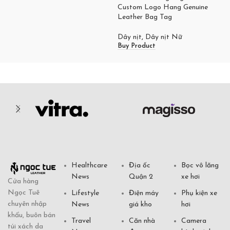
Custom Logo Hang Genuine
Leather Bag Tag
Dây nịt
,
Dây nịt Nữ
Buy Product
Healthcare
Địa ốc
Bọc vô lăng
News
Quận 2
xe hơi
Cửa hàng
Ngọc Tuê
Lifestyle
Điện máy
Phụ kiện xe
chuyên nhập
News
giá kho
hơi
khẩu, buôn bán
Travel
Căn nhà
Camera
túi xách da