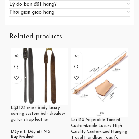
Lý do bạn đặt hàng?
Thời gian giao hàng
Related products
LST123 cross body luxury
Dây 
carring custom belt shoulder
Gra
guitar strap leather
qua
Lst150 Vegetable Tanned
Customizable Luxury High
Dây nịt
,
Dây nịt Nữ
Dây
Quality Customized Hanging
Buy Product
Buy
Travel Handbag Tags for