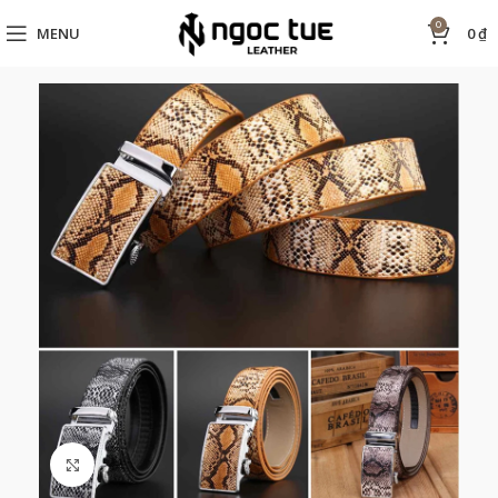
0
MENU
0
₫
Click to enlarge