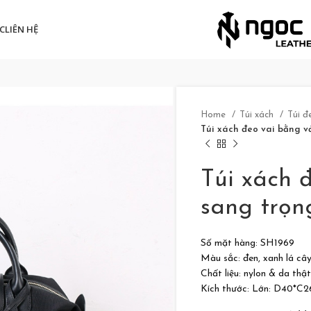
C
LIÊN HỆ
Home
Túi xách
Túi đ
Túi xách đeo vai bằng v
Túi xách 
sang trọn
Số mặt hàng: SH1969
Màu sắc: đen, xanh lá câ
Chất liệu: nylon & da thật
Kích thước: Lớn: D40*C