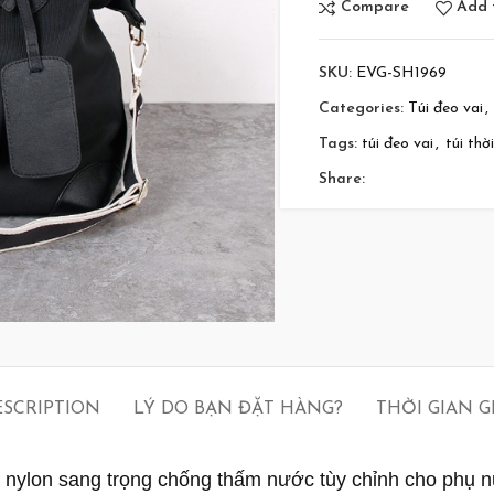
Compare
Add t
SKU:
EVG-SH1969
Categories:
Túi đeo vai
,
Tags:
túi đeo vai
,
túi thờ
Share:
ESCRIPTION
LÝ DO BẠN ĐẶT HÀNG?
THỜI GIAN 
 nylon sang trọng chống thấm nước tùy chỉnh cho phụ nữ 