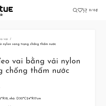
0
/
0
₫
eo vai
ải nylon sang trọng chống thấm nước
đeo vai bằng vải nylon
g chống thấm nước
y
26*R18, nhỏ: D30*C24*R17cm