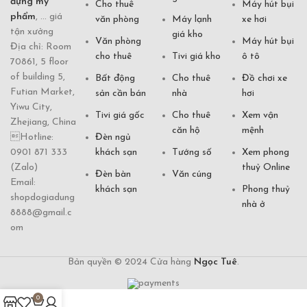
đựng mỹ
Cho thuê
Máy hút bụi
phẩm
, ... giá
văn phòng
Máy lạnh
xe hơi
tận xưởng
giá kho
Văn phòng
Máy hút bụi
Địa chỉ: Room
cho thuê
Tivi giá kho
ô tô
70861, 5 floor
of building 5,
Bất động
Cho thuê
Đồ chơi xe
Futian Market,
sản cần bán
nhà
hơi
Yiwu City,
Tivi giá gốc
Cho thuê
Xem vận
Zhejiang, China
căn hộ
mệnh
Hotline:
Đèn ngủ
0901 871 333
khách sạn
Tướng số
Xem phong
(Zalo)
thuỷ Online
Đèn bàn
Văn cúng
Email:
khách sạn
Phong thuỷ
shopdogiadung
nhà ở
8888@gmail.c
om
Bản quyền © 2024 Cửa hàng
Ngọc Tuê
.
0