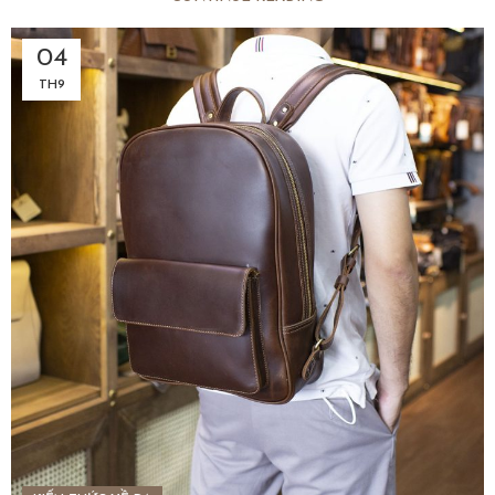
04
TH9