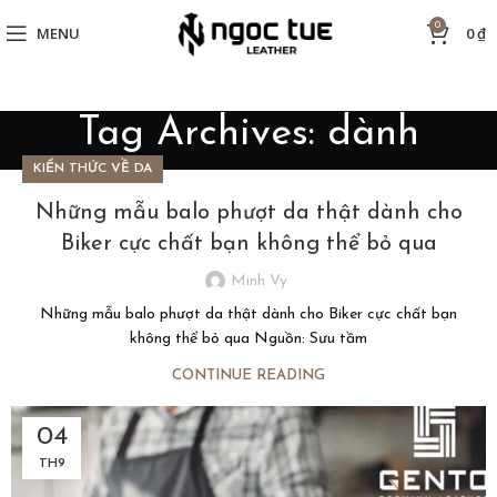
0
MENU
0
₫
Tag Archives: dành
KIẾN THỨC VỀ DA
Những mẫu balo phượt da thật dành cho
Biker cực chất bạn không thể bỏ qua
Minh Vy
Những mẫu balo phượt da thật dành cho Biker cực chất bạn
không thể bỏ qua Nguồn: Sưu tầm
CONTINUE READING
04
TH9