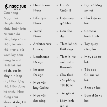
Healthcare
Địa ốc
Bọc vô lăng
News
Quận 2
xe hơi
Cửa hàng
Ngọc Tuê
Lifestyle
Điện máy
Phụ kiện xe
chuyên nhập
News
giá kho
hơi
khẩu, buôn bán
Travel
Căn nhà
Camera
túi xách da
News
đẹp
hành trình
tổng hợp và da
Architecture
Thiết kế nội
Tay quay
thật, túi xách
Concept
thất đẹp
cộng lực
thời trang, túi
xách lấy cảm
Landscape
Thiết bị vệ
Máy rửa xe
hứng từ nhà
Design
sinh Leta
hơi
thiết kế,
túi
Keramik
Interior
Tẩu sạc –
xách
,
ba lô
,
Design
Cho thuê
Củ sạc xe
dây nịt
,
bóp
văn phòng
hơi
da
, Hộp đựng
Mẹo vặt
TPHCM
thẻ, Hộp đựng
hay Online
Bơm xe hơi
hộ chiếu, Hộp
Tivi giá sỉ
Mẹo vặt
Bơm điện xe
đựng chìa
đời sống
Máy lạnh
hơi
khóa,
ví da
,
túi
giá sỉ