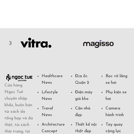
Healthcare
Địa ốc
Bọc vô lăng
News
Quận 2
xe hơi
Cửa hàng
Ngọc Tuê
Lifestyle
Điện máy
Phụ kiện xe
chuyên nhập
News
giá kho
hơi
khẩu, buôn bán
Travel
Căn nhà
Camera
túi xách da
News
đẹp
hành trình
tổng hợp và da
Architecture
Thiết kế nội
Tay quay
thật, túi xách
Concept
thất đẹp
cộng lực
thời trang, túi