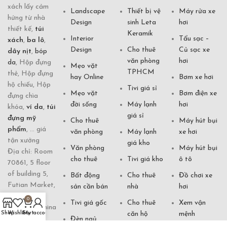
xách lấy cảm
Landscape
Thiết bị vệ
Máy rửa xe
hứng từ nhà
Design
sinh Leta
hơi
thiết kế,
túi
Keramik
Interior
Tẩu sạc –
xách
,
ba lô
,
Design
Cho thuê
Củ sạc xe
dây nịt
,
bóp
văn phòng
hơi
da
, Hộp đựng
Mẹo vặt
TPHCM
thẻ, Hộp đựng
hay Online
Bơm xe hơi
hộ chiếu, Hộp
Tivi giá sỉ
Mẹo vặt
Bơm điện xe
đựng chìa
đời sống
Máy lạnh
hơi
khóa,
ví da
,
túi
giá sỉ
đựng mỹ
Cho thuê
Máy hút bụi
phẩm
, ... giá
văn phòng
Máy lạnh
xe hơi
tận xưởng
giá kho
Văn phòng
Máy hút bụi
Địa chỉ: Room
cho thuê
Tivi giá kho
ô tô
70861, 5 floor
of building 5,
Bất động
Cho thuê
Đồ chơi xe
Futian Market,
sản cần bán
nhà
hơi
Yiwu City,
0
Tivi giá gốc
Cho thuê
Xem vận
Zhejiang, China
căn hộ
mệnh
Shop
Wishlist
Cart
My account
Hotline:
Đèn ngủ