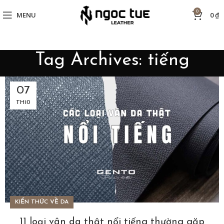
0
MENU
0
₫
Tag Archives: tiếng
07
TH10
KIẾN THỨC VỀ DA
11 loại vân da thật nổi tiếng thường gặp