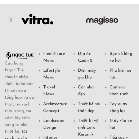
Healthcare
Địa ốc
Bọc vô lăng
News
Quận 2
xe hơi
Cửa hàng
Ngọc Tuê
Lifestyle
Điện máy
Phụ kiện xe
chuyên nhập
News
giá kho
hơi
khẩu, buôn bán
Travel
Căn nhà
Camera
túi xách da
News
đẹp
hành trình
tổng hợp và da
Architecture
Thiết kế nội
Tay quay
thật, túi xách
Concept
thất đẹp
cộng lực
thời trang, túi
xách lấy cảm
Landscape
Thiết bị vệ
Máy rửa xe
hứng từ nhà
Design
sinh Leta
hơi
thiết kế,
túi
Keramik
Interior
Tẩu sạc –
xách
,
ba lô
,