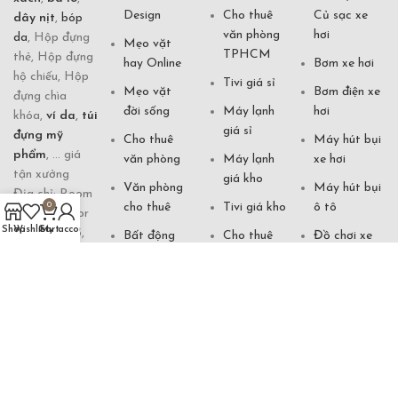
Design
Cho thuê
Củ sạc xe
dây nịt
,
bóp
văn phòng
hơi
da
, Hộp đựng
Mẹo vặt
TPHCM
thẻ, Hộp đựng
hay Online
Bơm xe hơi
hộ chiếu, Hộp
Tivi giá sỉ
Mẹo vặt
Bơm điện xe
đựng chìa
đời sống
Máy lạnh
hơi
khóa,
ví da
,
túi
giá sỉ
đựng mỹ
Cho thuê
Máy hút bụi
phẩm
, ... giá
văn phòng
Máy lạnh
xe hơi
tận xưởng
giá kho
Văn phòng
Máy hút bụi
Địa chỉ: Room
cho thuê
Tivi giá kho
ô tô
0
70861, 5 floor
Shop
Wishlist
Cart
My account
of building 5,
Bất động
Cho thuê
Đồ chơi xe
Futian Market,
sản cần bán
nhà
hơi
Yiwu City,
Tivi giá gốc
Cho thuê
Xem vận
Zhejiang, China
căn hộ
mệnh
Hotline:
Đèn ngủ
0901 871 333
khách sạn
Tướng số
Xem phong
(Zalo)
thuỷ Online
Đèn bàn
Văn cúng
Email:
khách sạn
Phong thuỷ
shopdogiadung