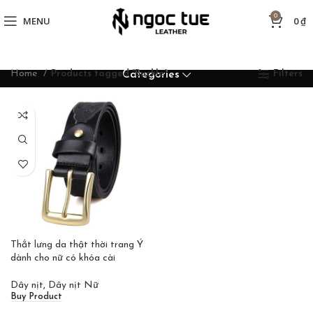
0
MENU
0
₫
Home
Products tagged “Buckle”
Filters
Categories
Thắt lưng da thật thời trang Ý
dành cho nữ có khóa cài
Dây nịt
,
Dây nịt Nữ
Buy Product