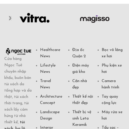
Healthcare
Địa ốc
Bọc vô lăng
News
Quận 2
xe hơi
Cửa hàng
Ngọc Tuê
Lifestyle
Điện máy
Phụ kiện xe
chuyên nhập
News
giá kho
hơi
khẩu, buôn bán
Travel
Căn nhà
Camera
túi xách da
News
đẹp
hành trình
tổng hợp và da
Architecture
Thiết kế nội
Tay quay
thật, túi xách
Concept
thất đẹp
cộng lực
thời trang, túi
xách lấy cảm
Landscape
Thiết bị vệ
Máy rửa xe
hứng từ nhà
Design
sinh Leta
hơi
thiết kế,
túi
Keramik
Interior
Tẩu sạc –
xách
,
ba lô
,