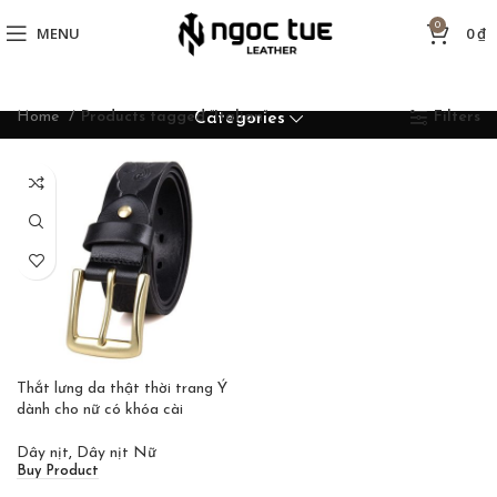
0
MENU
0
₫
Home
Products tagged “Italian”
Filters
Categories
Thắt lưng da thật thời trang Ý
dành cho nữ có khóa cài
Dây nịt
,
Dây nịt Nữ
Buy Product