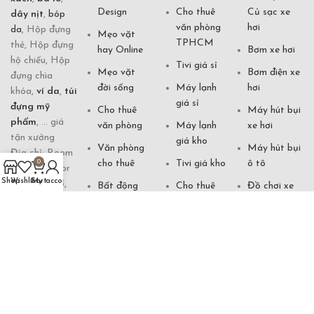
Design
Cho thuê
Củ sạc xe
dây nịt
,
bóp
văn phòng
hơi
da
, Hộp đựng
Mẹo vặt
TPHCM
thẻ, Hộp đựng
hay Online
Bơm xe hơi
hộ chiếu, Hộp
Tivi giá sỉ
Mẹo vặt
Bơm điện xe
đựng chìa
đời sống
Máy lạnh
hơi
khóa,
ví da
,
túi
giá sỉ
đựng mỹ
Cho thuê
Máy hút bụi
phẩm
, ... giá
văn phòng
Máy lạnh
xe hơi
tận xưởng
giá kho
Văn phòng
Máy hút bụi
Địa chỉ: Room
cho thuê
Tivi giá kho
ô tô
0
70861, 5 floor
Shop
Wishlist
Cart
My account
of building 5,
Bất động
Cho thuê
Đồ chơi xe
Futian Market,
sản cần bán
nhà
hơi
Yiwu City,
Tivi giá gốc
Cho thuê
Xem vận
Zhejiang, China
căn hộ
mệnh
Hotline:
Đèn ngủ
0901 871 333
khách sạn
Tướng số
Xem phong
(Zalo)
thuỷ Online
Đèn bàn
Văn cúng
Email:
khách sạn
Phong thuỷ
shopdogiadung