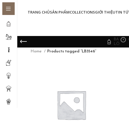
TRANG CHỦ
SẢN PHẨM
COLLECTIONS
GIỚI THIỆU
TIN TỨ
BA
LÔ
Home
Products tagged “LB3546”