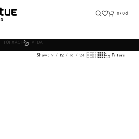
0
/
0
₫
TÚI XÁCH
VÍ DA
Show
9
12
18
24
Filters