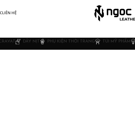
C
LIÊN HỆ
CRAVAT
DÂY NỊT
PHỤ KIỆN THỜI TRANG
TÚI MỸ PHẨM