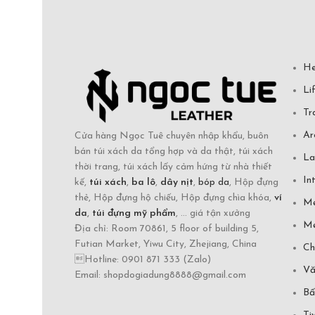
He
Li
Tr
Ar
Cửa hàng Ngọc Tuê chuyên nhập khẩu, buôn
bán túi xách da tổng hợp và da thật, túi xách
La
thời trang, túi xách lấy cảm hứng từ nhà thiết
In
kế,
túi xách
,
ba lô
,
dây nịt
,
bóp da
, Hộp đựng
thẻ, Hộp đựng hộ chiếu, Hộp đựng chìa khóa,
ví
Mẹ
da
,
túi đựng mỹ phẩm
, ... giá tận xưởng
Mẹ
Địa chỉ: Room 70861, 5 floor of building 5,
Futian Market, Yiwu City, Zhejiang, China
Ch
Hotline: 0901 871 333 (Zalo)
Vă
Email: shopdogiadung8888@gmail.com
Bấ