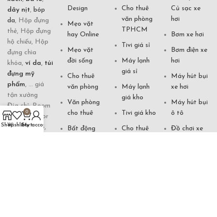
Design
Cho thuê
Củ sạc xe
dây nịt
,
bóp
văn phòng
hơi
da
, Hộp đựng
Mẹo vặt
TPHCM
thẻ, Hộp đựng
hay Online
Bơm xe hơi
hộ chiếu, Hộp
Tivi giá sỉ
Mẹo vặt
Bơm điện xe
đựng chìa
đời sống
Máy lạnh
hơi
khóa,
ví da
,
túi
giá sỉ
đựng mỹ
Cho thuê
Máy hút bụi
phẩm
, ... giá
văn phòng
Máy lạnh
xe hơi
tận xưởng
giá kho
Văn phòng
Máy hút bụi
Địa chỉ: Room
cho thuê
Tivi giá kho
ô tô
0
70861, 5 floor
Shop
Wishlist
Cart
My account
of building 5,
Bất động
Cho thuê
Đồ chơi xe
Futian Market,
sản cần bán
nhà
hơi
Yiwu City,
Tivi giá gốc
Cho thuê
Xem vận
Zhejiang, China
căn hộ
mệnh
Hotline:
Đèn ngủ
0901 871 333
khách sạn
Tướng số
Xem phong
(Zalo)
thuỷ Online
Đèn bàn
Văn cúng
Email:
khách sạn
Phong thuỷ
shopdogiadung