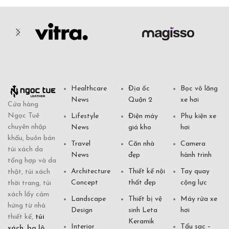
Healthcare
Địa ốc
Bọc vô lăng
News
Quận 2
xe hơi
Cửa hàng
Ngọc Tuê
Lifestyle
Điện máy
Phụ kiện xe
chuyên nhập
News
giá kho
hơi
khẩu, buôn bán
Travel
Căn nhà
Camera
túi xách da
News
đẹp
hành trình
tổng hợp và da
Architecture
Thiết kế nội
Tay quay
thật, túi xách
Concept
thất đẹp
cộng lực
thời trang, túi
xách lấy cảm
Landscape
Thiết bị vệ
Máy rửa xe
hứng từ nhà
Design
sinh Leta
hơi
thiết kế,
túi
Keramik
Interior
Tẩu sạc –
xách
,
ba lô
,