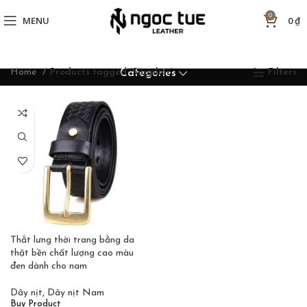
0
MENU
0
₫
Home
Products tagged “Supplier”
Filters
Categories
Thắt lưng thời trang bằng da
thật bền chất lượng cao màu
đen dành cho nam
Dây nịt
,
Dây nịt Nam
Buy Product