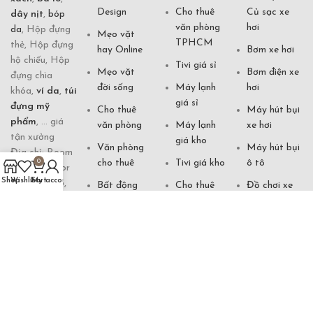
Design
Cho thuê
Củ sạc xe
dây nịt
,
bóp
văn phòng
hơi
da
, Hộp đựng
Mẹo vặt
TPHCM
thẻ, Hộp đựng
hay Online
Bơm xe hơi
hộ chiếu, Hộp
Tivi giá sỉ
Mẹo vặt
Bơm điện xe
đựng chìa
đời sống
Máy lạnh
hơi
khóa,
ví da
,
túi
giá sỉ
đựng mỹ
Cho thuê
Máy hút bụi
phẩm
, ... giá
văn phòng
Máy lạnh
xe hơi
tận xưởng
giá kho
Văn phòng
Máy hút bụi
Địa chỉ: Room
cho thuê
Tivi giá kho
ô tô
0
70861, 5 floor
Shop
Wishlist
Cart
My account
of building 5,
Bất động
Cho thuê
Đồ chơi xe
Futian Market,
sản cần bán
nhà
hơi
Yiwu City,
Tivi giá gốc
Cho thuê
Xem vận
Zhejiang, China
căn hộ
mệnh
Hotline:
Đèn ngủ
0901 871 333
khách sạn
Tướng số
Xem phong
(Zalo)
thuỷ Online
Đèn bàn
Văn cúng
Email:
khách sạn
Phong thuỷ
shopdogiadung