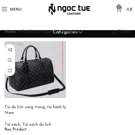
0
MENU
0
₫
Home
Products tagged “túi hành lý”
Filters
Categories
Túi du lịch sang trọng, túi hành lý
Nam
Túi xách
,
Túi xách du lịch
Buy Product