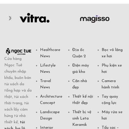
Healthcare
Địa ốc
Bọc vô lăng
News
Quận 2
xe hơi
Cửa hàng
Ngọc Tuê
Lifestyle
Điện máy
Phụ kiện xe
chuyên nhập
News
giá kho
hơi
khẩu, buôn bán
Travel
Căn nhà
Camera
túi xách da
News
đẹp
hành trình
tổng hợp và da
Architecture
Thiết kế nội
Tay quay
thật, túi xách
Concept
thất đẹp
cộng lực
thời trang, túi
xách lấy cảm
Landscape
Thiết bị vệ
Máy rửa xe
hứng từ nhà
Design
sinh Leta
hơi
thiết kế,
túi
Keramik
Interior
Tẩu sạc –
xách
,
ba lô
,