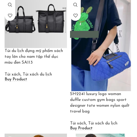
Túi du lịch đựng mỹ phẩm xách
tay lớn cho nam tập thể dục
màu đen SA113
Túi xách
,
Túi xách du lịch
Buy Product
SH2241 luxury logo woman
duffle custom gym bags sport
designer tote women nylon quilt
travel bag
Túi xách
,
Túi xách du lịch
Buy Product