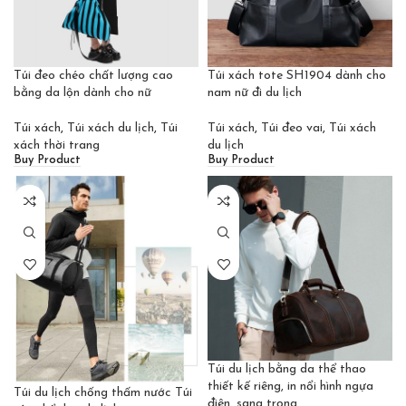
Túi đeo chéo chất lượng cao
Túi xách tote SH1904 dành cho
bằng da lộn dành cho nữ
nam nữ đi du lịch
Túi xách
,
Túi xách du lịch
,
Túi
Túi xách
,
Túi đeo vai
,
Túi xách
xách thời trang
du lịch
Buy Product
Buy Product
Túi du lịch bằng da thể thao
thiết kế riêng, in nổi hình ngựa
Túi du lịch chống thấm nước Túi
điên, sang trọng