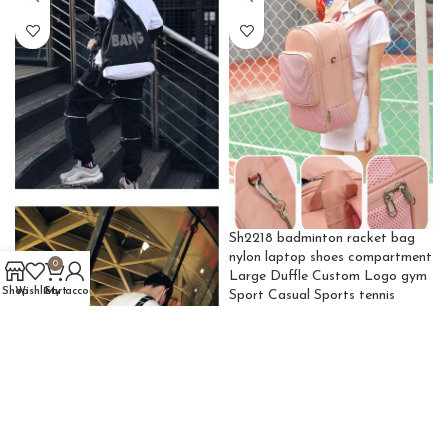
Sh2218 badminton racket bag
nylon laptop shoes compartment
0
Large Duffle Custom Logo gym
Shop
Wishlist
Cart
My account
Sport Casual Sports tennis
backpack
Túi xách
,
Túi xách du lịch
Buy Product