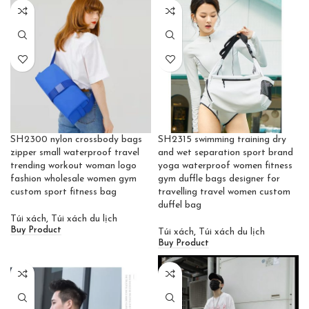
SH2300 nylon crossbody bags
SH2315 swimming training dry
zipper small waterproof travel
and wet separation sport brand
trending workout woman logo
yoga waterproof women fitness
fashion wholesale women gym
gym duffle bags designer for
custom sport fitness bag
travelling travel women custom
duffel bag
Túi xách
,
Túi xách du lịch
Buy Product
Túi xách
,
Túi xách du lịch
Buy Product