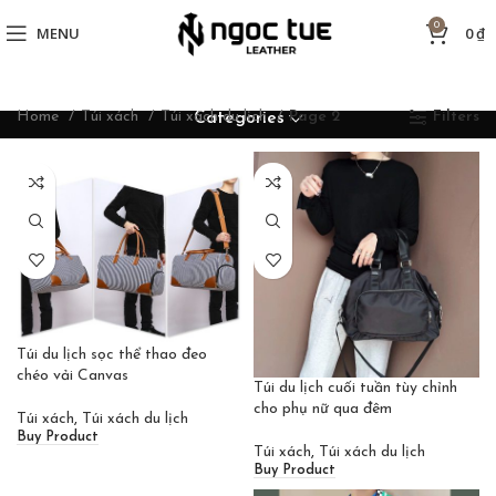
0
MENU
0
₫
Home
Túi xách
Túi xách du lịch
Page 2
Filters
Categories
Túi du lịch sọc thể thao đeo
chéo vải Canvas
Túi du lịch cuối tuần tùy chỉnh
cho phụ nữ qua đêm
Túi xách
,
Túi xách du lịch
Buy Product
Túi xách
,
Túi xách du lịch
Buy Product