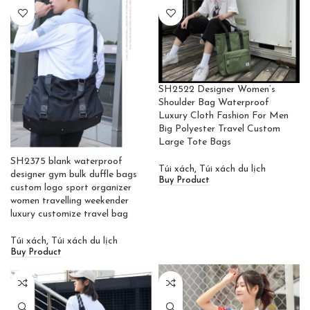
SH2522 Designer Women’s
Shoulder Bag Waterproof
Luxury Cloth Fashion For Men
Big Polyester Travel Custom
Large Tote Bags
SH2375 blank waterproof
Túi xách
,
Túi xách du lịch
designer gym bulk duffle bags
Buy Product
custom logo sport organizer
women travelling weekender
luxury customize travel bag
Túi xách
,
Túi xách du lịch
Buy Product