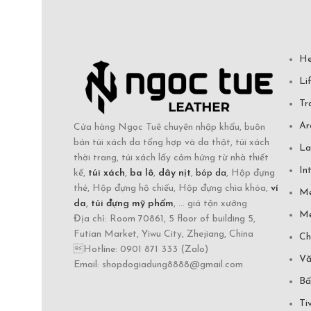
He
Li
Tr
Ar
Cửa hàng Ngọc Tuê chuyên nhập khẩu, buôn
bán túi xách da tổng hợp và da thật, túi xách
La
thời trang, túi xách lấy cảm hứng từ nhà thiết
In
kế,
túi xách
,
ba lô
,
dây nịt
,
bóp da
, Hộp đựng
thẻ, Hộp đựng hộ chiếu, Hộp đựng chìa khóa,
ví
Mẹ
da
,
túi đựng mỹ phẩm
, ... giá tận xưởng
Mẹ
Địa chỉ: Room 70861, 5 floor of building 5,
Futian Market, Yiwu City, Zhejiang, China
Ch
Hotline: 0901 871 333 (Zalo)
Vă
Email: shopdogiadung8888@gmail.com
Bấ
Ti