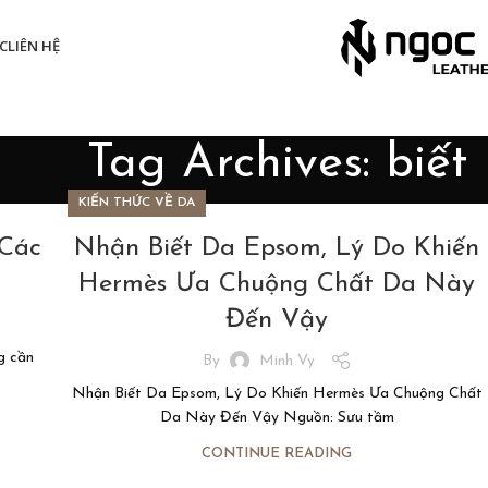
C
LIÊN HỆ
Tag Archives: biết
KIẾN THỨC VỀ DA
 Các
Nhận Biết Da Epsom, Lý Do Khiến
t
Hermès Ưa Chuộng Chất Da Này
Đến Vậy
g cần
By
Minh Vy
Nhận Biết Da Epsom, Lý Do Khiến Hermès Ưa Chuộng Chất
Da Này Đến Vậy Nguồn: Sưu tầm
CONTINUE READING