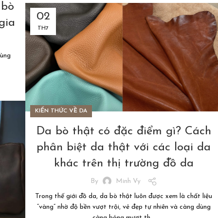
 bò
02
gia
TH7
cùng
KIẾN THỨC VỀ DA
Da bò thật có đặc điểm gì? Cách
phân biệt da thật với các loại da
khác trên thị trường đồ da
By
Minh Vy
Trong thế giới đồ da, da bò thật luôn được xem là chất liệu
“vàng” nhờ độ bền vượt trội, vẻ đẹp tự nhiên và càng dùng
càng bóng mượt th...