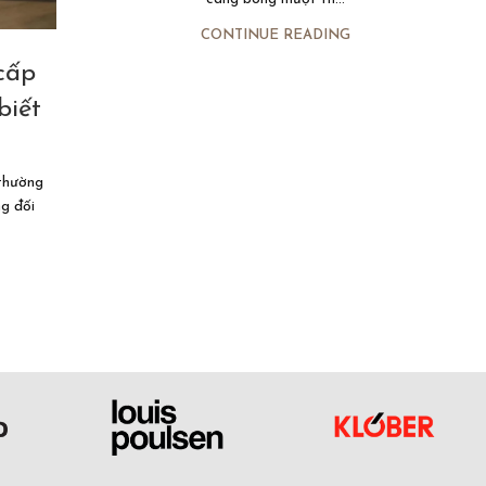
CONTINUE READING
cấp
biết
thường
g đối