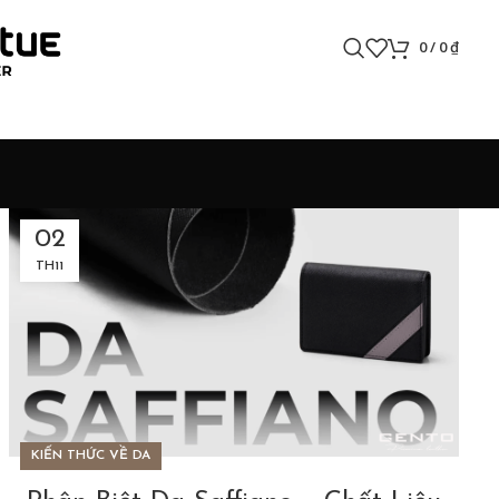
0
/
0
₫
02
TH11
KIẾN THỨC VỀ DA