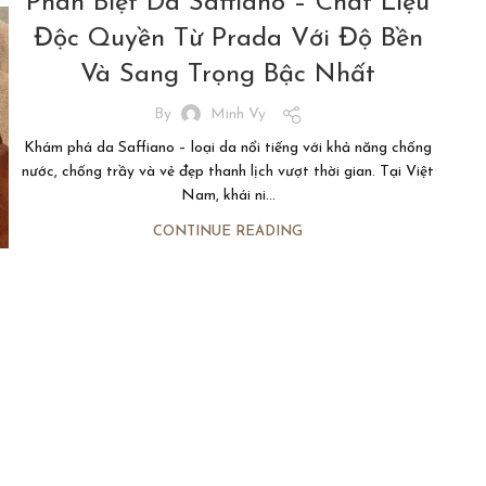
Phân Biệt Da Saffiano – Chất Liệu
Độc Quyền Từ Prada Với Độ Bền
Và Sang Trọng Bậc Nhất
By
Minh Vy
Khám phá da Saffiano – loại da nổi tiếng với khả năng chống
nước, chống trầy và vẻ đẹp thanh lịch vượt thời gian. Tại Việt
Nam, khái ni...
CONTINUE READING