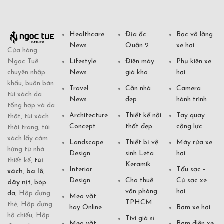
Healthcare
Địa ốc
Bọc vô lăng
News
Quận 2
xe hơi
Cửa hàng
Ngọc Tuê
Lifestyle
Điện máy
Phụ kiện xe
chuyên nhập
News
giá kho
hơi
khẩu, buôn bán
Travel
Căn nhà
Camera
túi xách da
News
đẹp
hành trình
tổng hợp và da
Architecture
Thiết kế nội
Tay quay
thật, túi xách
Concept
thất đẹp
cộng lực
thời trang, túi
xách lấy cảm
Landscape
Thiết bị vệ
Máy rửa xe
hứng từ nhà
Design
sinh Leta
hơi
thiết kế,
túi
Keramik
Interior
Tẩu sạc –
xách
,
ba lô
,
Design
Cho thuê
Củ sạc xe
dây nịt
,
bóp
văn phòng
hơi
da
, Hộp đựng
Mẹo vặt
TPHCM
thẻ, Hộp đựng
hay Online
Bơm xe hơi
hộ chiếu, Hộp
Tivi giá sỉ
Mẹo vặt
Bơm điện xe