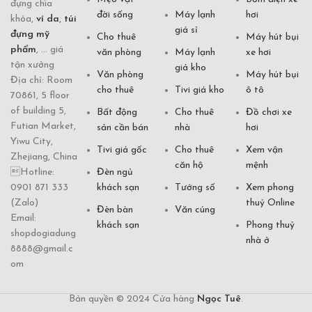
đựng chìa
đời sống
Máy lạnh
hơi
khóa,
ví da
,
túi
giá sỉ
đựng mỹ
Cho thuê
Máy hút bụi
phẩm
, ... giá
văn phòng
Máy lạnh
xe hơi
tận xưởng
giá kho
Văn phòng
Máy hút bụi
Địa chỉ: Room
cho thuê
Tivi giá kho
ô tô
70861, 5 floor
of building 5,
Bất động
Cho thuê
Đồ chơi xe
Futian Market,
sản cần bán
nhà
hơi
Yiwu City,
Tivi giá gốc
Cho thuê
Xem vận
Zhejiang, China
căn hộ
mệnh
Hotline:
Đèn ngủ
0901 871 333
khách sạn
Tướng số
Xem phong
(Zalo)
thuỷ Online
Đèn bàn
Văn cúng
Email:
khách sạn
Phong thuỷ
shopdogiadung
nhà ở
8888@gmail.c
om
Bản quyền © 2024 Cửa hàng
Ngọc Tuê
.