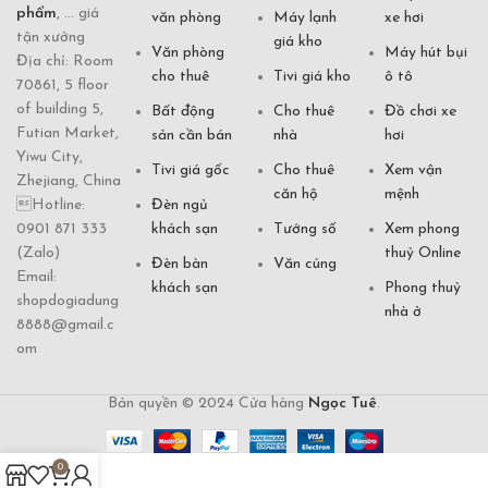
phẩm
, ... giá
văn phòng
Máy lạnh
xe hơi
tận xưởng
giá kho
Văn phòng
Máy hút bụi
Địa chỉ: Room
cho thuê
Tivi giá kho
ô tô
70861, 5 floor
of building 5,
Bất động
Cho thuê
Đồ chơi xe
Futian Market,
sản cần bán
nhà
hơi
Yiwu City,
Tivi giá gốc
Cho thuê
Xem vận
Zhejiang, China
căn hộ
mệnh
Hotline:
Đèn ngủ
0901 871 333
khách sạn
Tướng số
Xem phong
(Zalo)
thuỷ Online
Đèn bàn
Văn cúng
Email:
khách sạn
Phong thuỷ
shopdogiadung
nhà ở
8888@gmail.c
om
Bản quyền © 2024 Cửa hàng
Ngọc Tuê
.
0