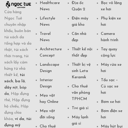
Healthcare
Địa ốc
Bọc vô lăng
News
Quận 2
xe hơi
Cửa hàng
Ngọc Tuê
Lifestyle
Điện máy
Phụ kiện xe
chuyên nhập
News
giá kho
hơi
khẩu, buôn bán
Travel
Căn nhà
Camera
túi xách da
News
đẹp
hành trình
tổng hợp và da
Architecture
Thiết kế nội
Tay quay
thật, túi xách
Concept
thất đẹp
cộng lực
thời trang, túi
xách lấy cảm
Landscape
Thiết bị vệ
Máy rửa xe
hứng từ nhà
Design
sinh Leta
hơi
thiết kế,
túi
Keramik
Interior
Tẩu sạc –
xách
,
ba lô
,
Design
Cho thuê
Củ sạc xe
dây nịt
,
bóp
văn phòng
hơi
da
, Hộp đựng
Mẹo vặt
TPHCM
thẻ, Hộp đựng
hay Online
Bơm xe hơi
hộ chiếu, Hộp
Tivi giá sỉ
Mẹo vặt
Bơm điện xe
đựng chìa
đời sống
Máy lạnh
hơi
khóa,
ví da
,
túi
giá sỉ
đựng mỹ
Cho thuê
Máy hút bụi