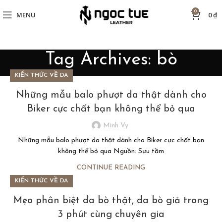
0
MENU
0
₫
Tag Archives: bò
KIẾN THỨC VỀ DA
Những mẫu balo phượt da thật dành cho
Biker cực chất bạn không thể bỏ qua
Minh Vy
Những mẫu balo phượt da thật dành cho Biker cực chất bạn
không thể bỏ qua Nguồn: Sưu tầm
CONTINUE READING
KIẾN THỨC VỀ DA
Mẹo phân biệt da bò thật, da bò giả trong
3 phút cùng chuyên gia