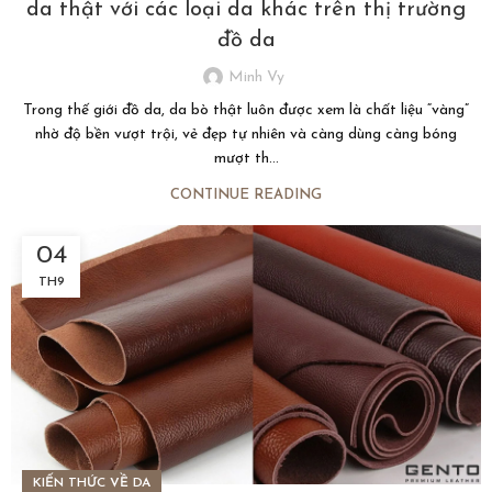
da thật với các loại da khác trên thị trường
đồ da
Minh Vy
Trong thế giới đồ da, da bò thật luôn được xem là chất liệu “vàng”
nhờ độ bền vượt trội, vẻ đẹp tự nhiên và càng dùng càng bóng
mượt th...
CONTINUE READING
04
TH9
KIẾN THỨC VỀ DA