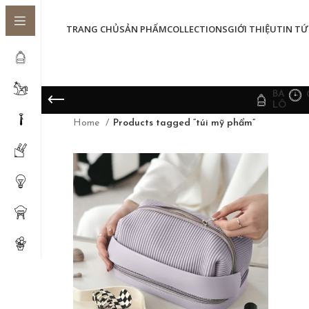
TRANG CHỦ
SẢN PHẨM
COLLECTIONS
GIỚI THIỆU
TIN TỨ
BA
LÔ
Home
Products tagged “túi mỹ phẩm”