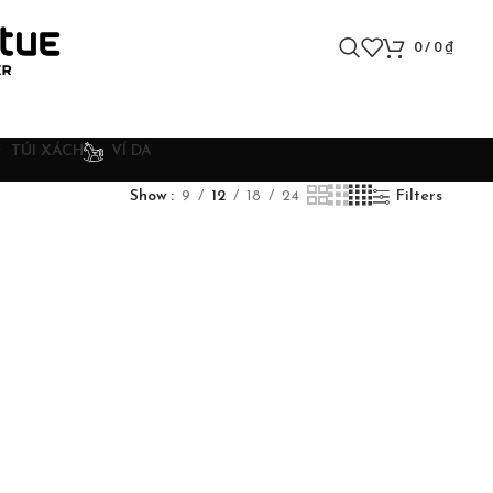
0
/
0
₫
TÚI XÁCH
VÍ DA
Show
9
12
18
24
Filters