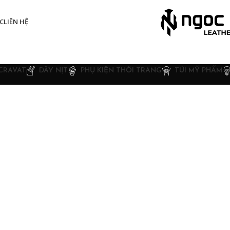
C
LIÊN HỆ
CRAVAT
DÂY NỊT
PHỤ KIỆN THỜI TRANG
TÚI MỸ PHẨM