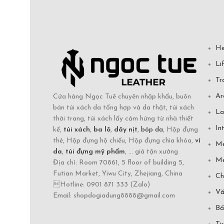
He
Li
Tr
Ar
Cửa hàng Ngọc Tuê chuyên nhập khẩu, buôn
bán túi xách da tổng hợp và da thật, túi xách
La
thời trang, túi xách lấy cảm hứng từ nhà thiết
In
kế,
túi xách
,
ba lô
,
dây nịt
,
bóp da
, Hộp đựng
thẻ, Hộp đựng hộ chiếu, Hộp đựng chìa khóa,
ví
Mẹ
da
,
túi đựng mỹ phẩm
, ... giá tận xưởng
Mẹ
Địa chỉ: Room 70861, 5 floor of building 5,
Futian Market, Yiwu City, Zhejiang, China
Ch
Hotline: 0901 871 333 (Zalo)
Vă
Email: shopdogiadung8888@gmail.com
Bấ