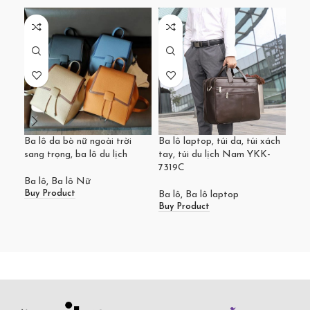
Ba lô da bò nữ ngoài trời
Ba lô laptop, túi da, túi xách
Dây
sang trọng, ba lô du lịch
tay, túi du lịch Nam YKK-
thậ
7319C
Ba lô
,
Ba lô Nữ
Dây
Buy Product
Buy
Ba lô
,
Ba lô laptop
Buy Product