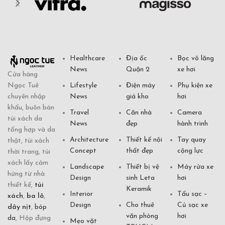
Healthcare
Địa ốc
Bọc vô lăng
News
Quận 2
xe hơi
Cửa hàng
Ngọc Tuê
Lifestyle
Điện máy
Phụ kiện xe
chuyên nhập
News
giá kho
hơi
khẩu, buôn bán
Travel
Căn nhà
Camera
túi xách da
News
đẹp
hành trình
tổng hợp và da
Architecture
Thiết kế nội
Tay quay
thật, túi xách
Concept
thất đẹp
cộng lực
thời trang, túi
xách lấy cảm
Landscape
Thiết bị vệ
Máy rửa xe
hứng từ nhà
Design
sinh Leta
hơi
thiết kế,
túi
Keramik
Interior
Tẩu sạc –
xách
,
ba lô
,
Design
Cho thuê
Củ sạc xe
dây nịt
,
bóp
văn phòng
hơi
da
, Hộp đựng
Mẹo vặt