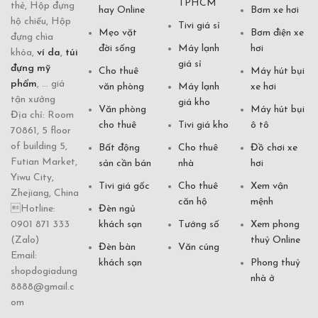
TPHCM
thẻ, Hộp đựng
hay Online
Bơm xe hơi
hộ chiếu, Hộp
Tivi giá sỉ
Mẹo vặt
Bơm điện xe
đựng chìa
đời sống
Máy lạnh
hơi
khóa,
ví da
,
túi
giá sỉ
đựng mỹ
Cho thuê
Máy hút bụi
phẩm
, ... giá
văn phòng
Máy lạnh
xe hơi
tận xưởng
giá kho
Văn phòng
Máy hút bụi
Địa chỉ: Room
cho thuê
Tivi giá kho
ô tô
70861, 5 floor
of building 5,
Bất động
Cho thuê
Đồ chơi xe
Futian Market,
sản cần bán
nhà
hơi
Yiwu City,
Tivi giá gốc
Cho thuê
Xem vận
Zhejiang, China
căn hộ
mệnh
Hotline:
Đèn ngủ
0901 871 333
khách sạn
Tướng số
Xem phong
(Zalo)
thuỷ Online
Đèn bàn
Văn cúng
Email:
khách sạn
Phong thuỷ
shopdogiadung
nhà ở
8888@gmail.c
om