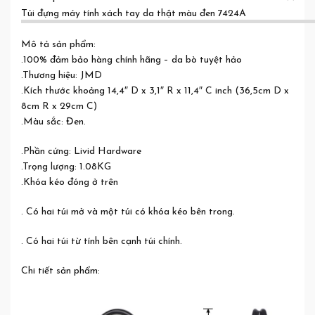
Túi đựng máy tính xách tay da thật màu đen 7424A
Mô tả sản phẩm:
.100% đảm bảo hàng chính hãng – da bò tuyệt hảo
.Thương hiệu: JMD
.Kích thước khoảng 14,4″ D x 3,1″ R x 11,4″ C inch (36,5cm D x
8cm R x 29cm C)
.Màu sắc: Đen.
.Phần cứng: Livid Hardware
.Trọng lượng: 1.08KG
.Khóa kéo đóng ở trên
. Có hai túi mở và một túi có khóa kéo bên trong.
. Có hai túi từ tính bên cạnh túi chính.
Chi tiết sản phẩm: