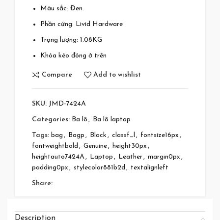
Màu sắc: Đen.
Phần cứng: Livid Hardware
Trọng lượng: 1.08KG
Khóa kéo đóng ở trên
Compare
Add to wishlist
SKU:
JMD-7424A
Categories:
Ba lô
,
Ba lô laptop
Tags:
bag
,
Bagp
,
Black
,
classf_l
,
fontsize16px
,
fontweightbold
,
Genuine
,
height30px
,
heightauto7424A
,
Laptop
,
Leather
,
margin0px
,
padding0px
,
stylecolor881b2d
,
textalignleft
Share:
Description