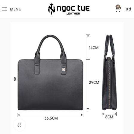
0
MENU
0
₫
Click to enlarge