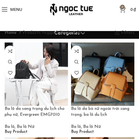
0
MENU
0
₫
Home
Products tagged “Backpacks”
Filters
Categories
Ba lô da sang trọng du lịch cho
Ba lô da bò nữ ngoài trời sang
phụ nữ, Evergreen EMG7010
trọng, ba lô du lịch
Ba lô
,
Ba lô Nữ
Ba lô
,
Ba lô Nữ
Buy Product
Buy Product