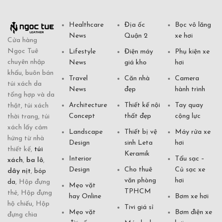
Healthcare
Địa ốc
Bọc vô lăng
News
Quận 2
xe hơi
Cửa hàng
Ngọc Tuê
Lifestyle
Điện máy
Phụ kiện xe
chuyên nhập
News
giá kho
hơi
khẩu, buôn bán
Travel
Căn nhà
Camera
túi xách da
News
đẹp
hành trình
tổng hợp và da
Architecture
Thiết kế nội
Tay quay
thật, túi xách
Concept
thất đẹp
cộng lực
thời trang, túi
xách lấy cảm
Landscape
Thiết bị vệ
Máy rửa xe
hứng từ nhà
Design
sinh Leta
hơi
thiết kế,
túi
Keramik
Interior
Tẩu sạc –
xách
,
ba lô
,
Design
Cho thuê
Củ sạc xe
dây nịt
,
bóp
văn phòng
hơi
da
, Hộp đựng
Mẹo vặt
TPHCM
thẻ, Hộp đựng
hay Online
Bơm xe hơi
hộ chiếu, Hộp
Tivi giá sỉ
Mẹo vặt
Bơm điện xe
đựng chìa