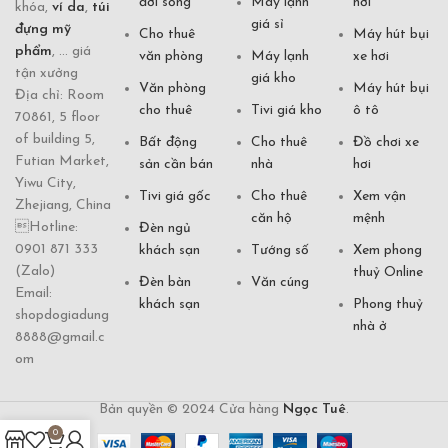
đời sống
Máy lạnh
hơi
khóa,
ví da
,
túi
giá sỉ
đựng mỹ
Cho thuê
Máy hút bụi
phẩm
, ... giá
văn phòng
Máy lạnh
xe hơi
tận xưởng
giá kho
Văn phòng
Máy hút bụi
Địa chỉ: Room
cho thuê
Tivi giá kho
ô tô
70861, 5 floor
of building 5,
Bất động
Cho thuê
Đồ chơi xe
Futian Market,
sản cần bán
nhà
hơi
Yiwu City,
Tivi giá gốc
Cho thuê
Xem vận
Zhejiang, China
căn hộ
mệnh
Hotline:
Đèn ngủ
0901 871 333
khách sạn
Tướng số
Xem phong
(Zalo)
thuỷ Online
Đèn bàn
Văn cúng
Email:
khách sạn
Phong thuỷ
shopdogiadung
nhà ở
8888@gmail.c
om
Bản quyền © 2024 Cửa hàng
Ngọc Tuê
.
0