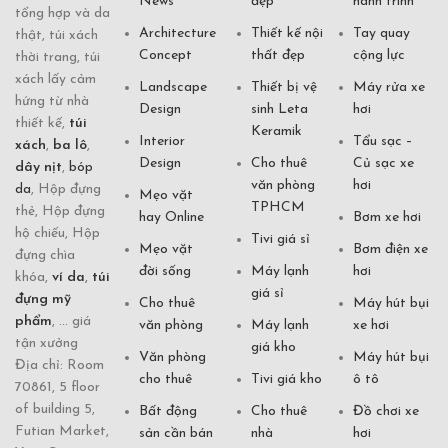
News
đẹp
hành trình
tổng hợp và da
Architecture
Thiết kế nội
Tay quay
thật, túi xách
Concept
thất đẹp
cộng lực
thời trang, túi
xách lấy cảm
Landscape
Thiết bị vệ
Máy rửa xe
hứng từ nhà
Design
sinh Leta
hơi
thiết kế,
túi
Keramik
Interior
Tẩu sạc –
xách
,
ba lô
,
Design
Cho thuê
Củ sạc xe
dây nịt
,
bóp
văn phòng
hơi
da
, Hộp đựng
Mẹo vặt
TPHCM
thẻ, Hộp đựng
hay Online
Bơm xe hơi
hộ chiếu, Hộp
Tivi giá sỉ
Mẹo vặt
Bơm điện xe
đựng chìa
đời sống
Máy lạnh
hơi
khóa,
ví da
,
túi
giá sỉ
đựng mỹ
Cho thuê
Máy hút bụi
phẩm
, ... giá
văn phòng
Máy lạnh
xe hơi
tận xưởng
giá kho
Văn phòng
Máy hút bụi
Địa chỉ: Room
cho thuê
Tivi giá kho
ô tô
70861, 5 floor
of building 5,
Bất động
Cho thuê
Đồ chơi xe
Futian Market,
sản cần bán
nhà
hơi