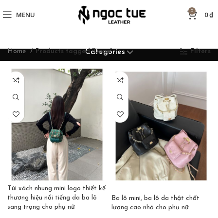
0
MENU
0
₫
Home
Products tagged “Logo”
Filters
Categories
Túi xách nhung mini logo thiết kế
thương hiệu nổi tiếng da ba lô
Ba lô mini, ba lô da thật chất
sang trọng cho phụ nữ
lượng cao nhỏ cho phụ nữ