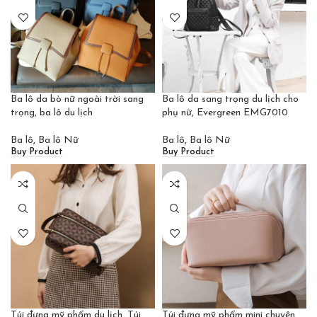
Ba lô da bò nữ ngoài trời sang
Ba lô da sang trọng du lịch cho
trọng, ba lô du lịch
phụ nữ, Evergreen EMG7010
Ba lô
,
Ba lô Nữ
Ba lô
,
Ba lô Nữ
Buy Product
Buy Product
Túi đựng mỹ phẩm du lịch, Túi
Túi đựng mỹ phẩm mini chuyên