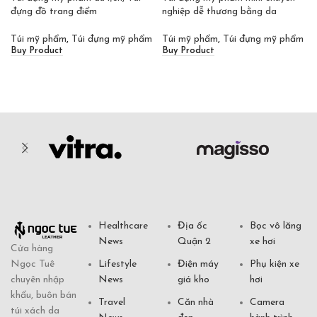
đựng đồ trang điểm
nghiệp dễ thương bằng da
Túi mỹ phẩm
,
Túi đựng mỹ phẩm
Túi mỹ phẩm
,
Túi đựng mỹ phẩm
Buy Product
Buy Product
Healthcare
Địa ốc
Bọc vô lăng
News
Quận 2
xe hơi
Cửa hàng
Ngọc Tuê
Lifestyle
Điện máy
Phụ kiện xe
chuyên nhập
News
giá kho
hơi
khẩu, buôn bán
Travel
Căn nhà
Camera
túi xách da