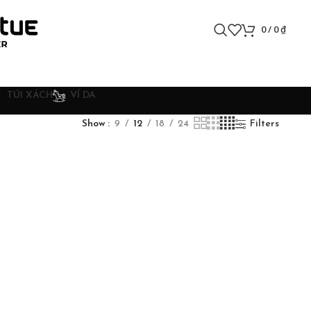
0
/
0
₫
TÚI XÁCH
VÍ DA
Show
9
12
18
24
Filters