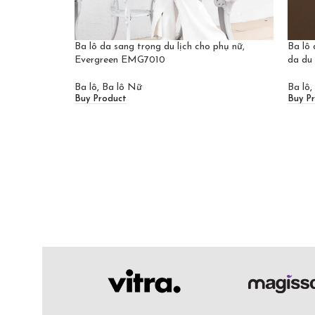
Ba lô da sang trọng du lịch cho phụ nữ,
Ba lô 
Evergreen EMG7010
da du 
Ba lô
,
Ba lô Nữ
Ba lô
,
Buy Product
Buy P