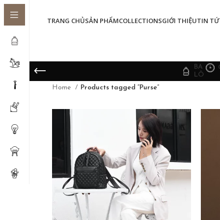
TRANG CHỦ
SẢN PHẨM
COLLECTIONS
GIỚI THIỆU
TIN TỨ
BA
LÔ
Home
Products tagged “Purse”