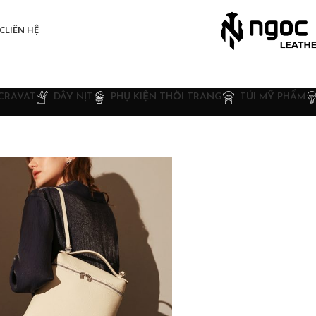
C
LIÊN HỆ
CRAVAT
DÂY NỊT
PHỤ KIỆN THỜI TRANG
TÚI MỸ PHẨM