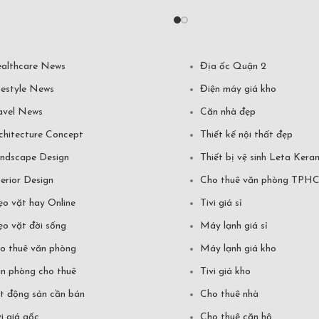
althcare News
Địa ốc Quận 2
festyle News
Điện máy giá kho
avel News
Căn nhà đẹp
chitecture Concept
Thiết kế nội thất đẹp
ndscape Design
Thiết bị vệ sinh Leta Kera
terior Design
Cho thuê văn phòng TPH
o vặt hay Online
Tivi giá sỉ
o vặt đời sống
Máy lạnh giá sỉ
o thuê văn phòng
Máy lạnh giá kho
n phòng cho thuê
Tivi giá kho
t động sản cần bán
Cho thuê nhà
vi giá gốc
Cho thuê căn hộ