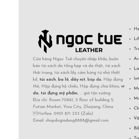
He
Li
Tr
Ar
Cửa hàng Ngọc Tuê chuyên nhập khẩu, buôn
bán túi xách da tổng hợp và da thật, túi xách
La
thời trang, túi xách lấy cảm hứng từ nhà thiết
In
kế,
túi xách
,
ba lô
,
dây nịt
,
bóp da
, Hộp đựng
thẻ, Hộp đựng hộ chiếu, Hộp đựng chìa khóa,
ví
Mẹ
da
,
túi đựng mỹ phẩm
, ... giá tận xưởng
Mẹ
Địa chỉ: Room 70861, 5 floor of building 5,
Futian Market, Yiwu City, Zhejiang, China
Ch
Hotline: 0901 871 333 (Zalo)
Vă
Email: shopdogiadung8888@gmail.com
Bấ
Ti